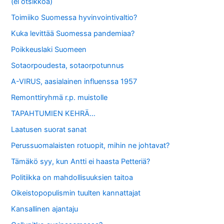
(ei otsikkoa)
Toimiiko Suomessa hyvinvointivaltio?
Kuka levittää Suomessa pandemiaa?
Poikkeuslaki Suomeen
Sotaorpoudesta, sotaorpotunnus
A-VIRUS, aasialainen influenssa 1957
Remonttiryhmä r.p. muistolle
TAPAHTUMIEN KEHRÄ…
Laatusen suorat sanat
Perussuomalaisten rotuopit, mihin ne johtavat?
Tämäkö syy, kun Antti ei haasta Petteriä?
Politiikka on mahdollisuuksien taitoa
Oikeistopopulismin tuulten kannattajat
Kansallinen ajantaju