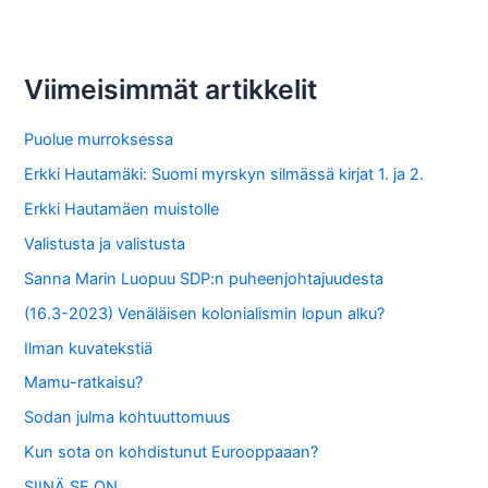
r
c
Viimeisimmät artikkelit
h
f
Puolue murroksessa
o
Erkki Hautamäki: Suomi myrskyn silmässä kirjat 1. ja 2.
r
Erkki Hautamäen muistolle
:
Valistusta ja valistusta
Sanna Marin Luopuu SDP:n puheenjohtajuudesta
(16.3-2023) Venäläisen kolonialismin lopun alku?
Ilman kuvatekstiä
Mamu-ratkaisu?
Sodan julma kohtuuttomuus
Kun sota on kohdistunut Eurooppaaan?
SIINÄ SE ON…