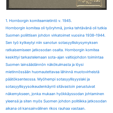
1. Hornborgin komiteamietintö v. 1945.
Hornborgin komitea oli työryhmä, jonka tehtävänä oli tutkia
Suomen poliittisen johdon virkatoimet vuosina 1938–1944.
Sen työ kytkeytyi niin sanotun sotasyylliskysymyksen
ratkaisemiseen jatkosodan osalta. Hornborgin komitea
keskittyi tarkastelemaan sota-ajan valtiojohdon toimintaa
Suomen lainsäädännön näkökulmasta ja löysi
mietinnössään huomautettavaa lähinnä muotovirheistä
päätöksenteossa. Myöhempi sotasyyllisyyslaki ja
sotasyyllisyysoikeudenkäynti sitävastoin perustuivat
näkemykseen, jonka mukaan hyökkäyssodan johtaminen
yleensä ja siten myös Suomen johdon politiikka jatkosodan
aikana oli kansainvälinen rikos rauhaa vastaan.