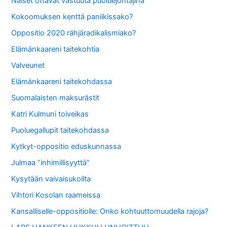
Naiset ottavat vastuuta puoluejohtajina
Kokoomuksen kenttä paniikissako?
Oppositio 2020 rähjäradikalismiako?
Elämänkaareni taitekohtia
Valveunet
Elämänkaareni taitekohdassa
Suomalaisten maksurästit
Katri Kulmuni toiveikas
Puoluegallupit taitekohdassa
Kytkyt-oppositio eduskunnassa
Julmaa ”inhimillisyyttä”
Kysytään vaivaisukoilta
Vihtori Kosolan raameissa
Kansalliselle-oppositiolle: Onko kohtuuttomuudella rajoja?