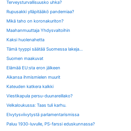
Terveysturvallisuusko uhka?
Rupusakki ylläpitääkö pandemiaa?
Mikä taho on koronakuriton?
Maahanmuuttaja Yhdysvaltoihin
Kaksi huolenahetta
Tämä tyyppi säätää Suomessa lakeja…
Suomen maakuvat
Elämää EU:sta eron jälkeen
Aikansa ihmismielen muurit
Kateuden katkera kalkki
Viestikapula persu-duunareillako?
Velkaloukussa: Taas tuli karhu.
Elvytysviivytystä parlamentarismissa
Paluu 1930-luvulle, PS-farssi eduskunnassa?