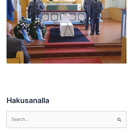
Hakusanalla
S
e
a