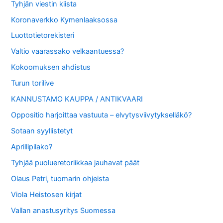
Tyhjän viestin kiista
Koronaverkko Kymenlaaksossa
Luottotietorekisteri
Valtio vaarassako velkaantuessa?
Kokoomuksen ahdistus
Turun torilive
KANNUSTAMO KAUPPA / ANTIKVAARI
Oppositio harjoittaa vastuuta – elvytysviivytykselläkö?
Sotaan syyllistetyt
Aprillipilako?
Tyhjää puolueretoriikkaa jauhavat päät
Olaus Petri, tuomarin ohjeista
Viola Heistosen kirjat
Vallan anastusyritys Suomessa