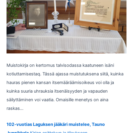
Muistokirja on kertomus talvisodassa kaatuneen isäni
kotiuttamisestaq. Tässä ajassa muistutuksena siitä, kuinka
hauras pienen kansan itsemääräämisoikeus voi olla ja
kuinka suuria uhrauksia itsenäisyyden ja vapauden
säilyttäminen voi vaatia. Omaisille menetys on aina
raskas…
102-vuotias Laguksen jääkäri muistelee, Tauno