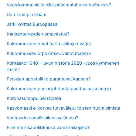
Vuosikymmeniä jo ollut pääomatahojen hallituksia?
Don Trumpin klaani
Järki voittaa Euroopassa
Kansanterveyden omavastuu?
Kokoomuksen omat hallitusaikojen varjot
Kokoomuksen orpokatse…varjot maalina
Kohtaako 1940 – luvun historia 2020 -vuosikymmenen
ilmiöt?
Persujen apostolitko parantavat kansan?
Kokoomuksen puoluejohdosta puuttuu naisenergia
Koronasumppu Seinäjoella
Kasvomaski ei korvaa turvaväleja, toisten huomioimista
Vanhuuden osalle oikeusvaltiossa?
Elämme sisäpolitiikassa vaaranaikojako?