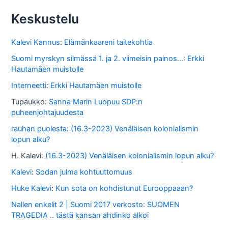
s
Keskustelu
t
o
Kalevi Kannus
:
Elämänkaareni taitekohtia
s
Suomi myrskyn silmässä 1. ja 2. viimeisin painos...
:
Erkki
Hautamäen muistolle
s
Interneetti
:
Erkki Hautamäen muistolle
a
Tupaukko
:
Sanna Marin Luopuu SDP:n
puheenjohtajuudesta
rauhan puolesta
:
(16.3-2023) Venäläisen kolonialismin
lopun alku?
H. Kalevi
:
(16.3-2023) Venäläisen kolonialismin lopun alku?
Kalevi
:
Sodan julma kohtuuttomuus
Huke Kalevi
:
Kun sota on kohdistunut Eurooppaaan?
Nallen enkelit 2 | Suomi 2017 verkosto
:
SUOMEN
TRAGEDIA .. tästä kansan ahdinko alkoi