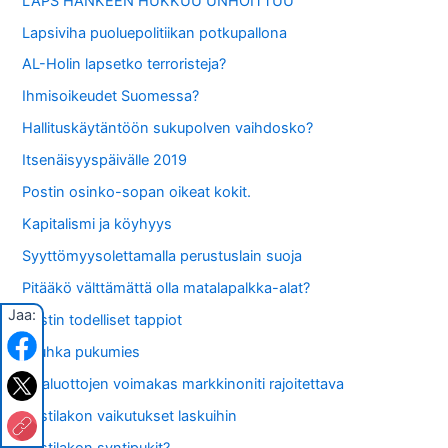
LAPS HANKEEN HUKKUU UNHOITTUU
Lapsiviha puoluepolitiikan potkupallona
AL-Holin lapsetko terroristeja?
Ihmisoikeudet Suomessa?
Hallituskäytäntöön sukupolven vaihdosko?
Itsenäisyyspäivälle 2019
Postin osinko-sopan oikeat kokit.
Kapitalismi ja köyhyys
Syyttömyysolettamalla perustuslain suoja
Pitääkö välttämättä olla matalapalkka-alat?
Jaa:
Postin todelliset tappiot
Leuhka pukumies
Pikaluottojen voimakas markkinoniti rajoitettava
Postilakon vaikutukset laskuihin
Postilakon syntipukit?