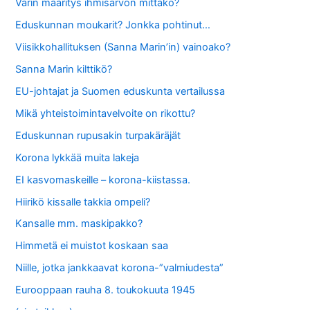
Värin määritys ihmisarvon mittako?
Eduskunnan moukarit? Jonkka pohtinut…
Viisikkohallituksen (Sanna Marin’in) vainoako?
Sanna Marin kilttikö?
EU-johtajat ja Suomen eduskunta vertailussa
Mikä yhteistoimintavelvoite on rikottu?
Eduskunnan rupusakin turpakäräjät
Korona lykkää muita lakeja
EI kasvomaskeille – korona-kiistassa.
Hiirikö kissalle takkia ompeli?
Kansalle mm. maskipakko?
Himmetä ei muistot koskaan saa
Niille, jotka jankkaavat korona-”valmiudesta”
Eurooppaan rauha 8. toukokuuta 1945