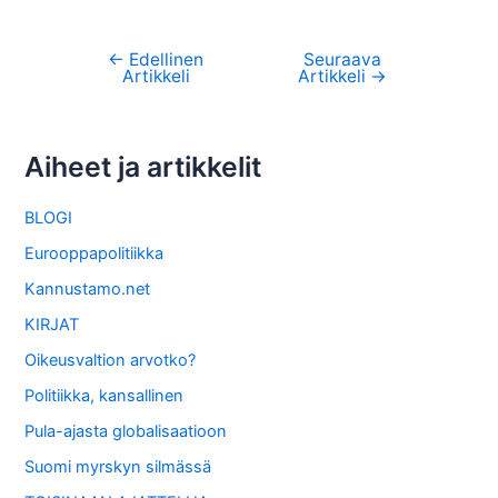
←
Edellinen
Seuraava
Artikkelien
Artikkeli
Artikkeli
→
selaus
Aiheet ja artikkelit
BLOGI
Eurooppapolitiikka
Kannustamo.net
KIRJAT
Oikeusvaltion arvotko?
Politiikka, kansallinen
Pula-ajasta globalisaatioon
Suomi myrskyn silmässä