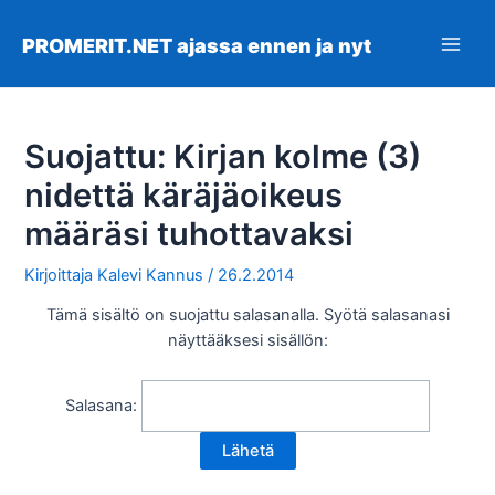
Siirry
sisältöön
PROMERIT.NET ajassa ennen ja nyt
Main
Men
Suojattu: Kirjan kolme (3)
nidettä käräjäoikeus
määräsi tuhottavaksi
Kirjoittaja
Kalevi Kannus
/
26.2.2014
Tämä sisältö on suojattu salasanalla. Syötä salasanasi
näyttääksesi sisällön:
Salasana: