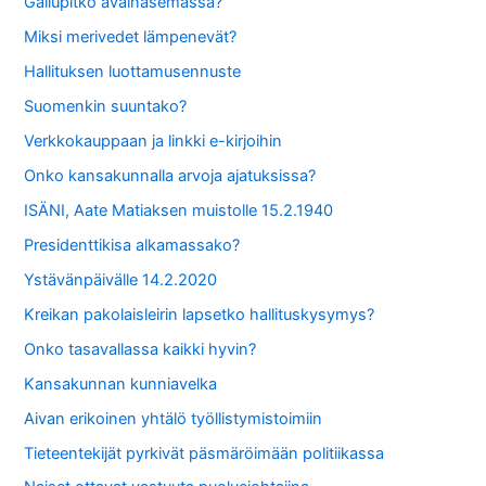
Gallupitko avainasemassa?
Miksi merivedet lämpenevät?
Hallituksen luottamusennuste
Suomenkin suuntako?
Verkkokauppaan ja linkki e-kirjoihin
Onko kansakunnalla arvoja ajatuksissa?
ISÄNI, Aate Matiaksen muistolle 15.2.1940
Presidenttikisa alkamassako?
Ystävänpäivälle 14.2.2020
Kreikan pakolaisleirin lapsetko hallituskysymys?
Onko tasavallassa kaikki hyvin?
Kansakunnan kunniavelka
Aivan erikoinen yhtälö työllistymistoimiin
Tieteentekijät pyrkivät päsmäröimään politiikassa