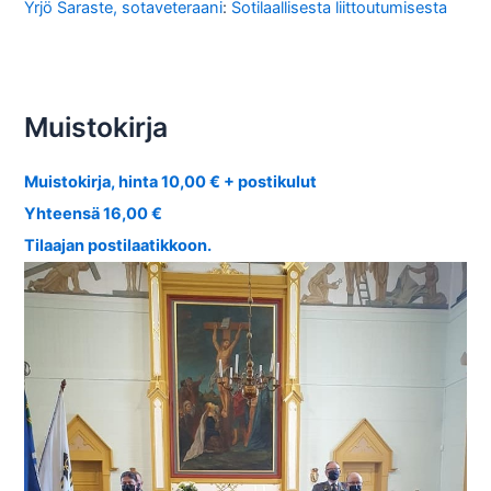
Yrjö Saraste, sotaveteraani
:
Sotilaallisesta liittoutumisesta
Muistokirja
Muistokirja, hinta 10,00 € + postikulut
Yhteensä 16,00 €
Tilaajan postilaatikkoon.