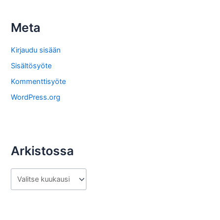
i
s
Meta
t
o
Kirjaudu sisään
s
Sisältösyöte
t
Kommenttisyöte
a
WordPress.org
Arkistossa
A
r
k
i