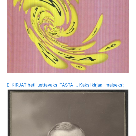
E-KIRJAT heti luettavaksi TÄSTÄ … Kaksi kirjaa ilmaiseksi;