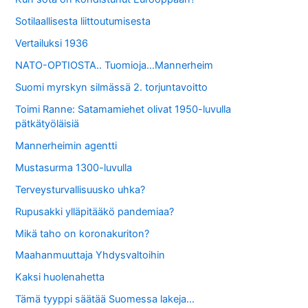
Sotilaallisesta liittoutumisesta
Vertailuksi 1936
NATO-OPTIOSTA.. Tuomioja…Mannerheim
Suomi myrskyn silmässä 2. torjuntavoitto
Toimi Ranne: Satamamiehet olivat 1950-luvulla
pätkätyöläisiä
Mannerheimin agentti
Mustasurma 1300-luvulla
Terveysturvallisuusko uhka?
Rupusakki ylläpitääkö pandemiaa?
Mikä taho on koronakuriton?
Maahanmuuttaja Yhdysvaltoihin
Kaksi huolenahetta
Tämä tyyppi säätää Suomessa lakeja…