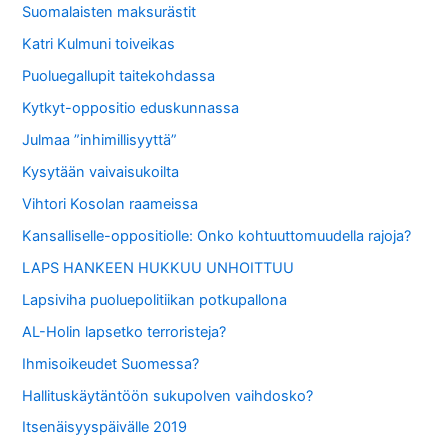
Suomalaisten maksurästit
Katri Kulmuni toiveikas
Puoluegallupit taitekohdassa
Kytkyt-oppositio eduskunnassa
Julmaa ”inhimillisyyttä”
Kysytään vaivaisukoilta
Vihtori Kosolan raameissa
Kansalliselle-oppositiolle: Onko kohtuuttomuudella rajoja?
LAPS HANKEEN HUKKUU UNHOITTUU
Lapsiviha puoluepolitiikan potkupallona
AL-Holin lapsetko terroristeja?
Ihmisoikeudet Suomessa?
Hallituskäytäntöön sukupolven vaihdosko?
Itsenäisyyspäivälle 2019