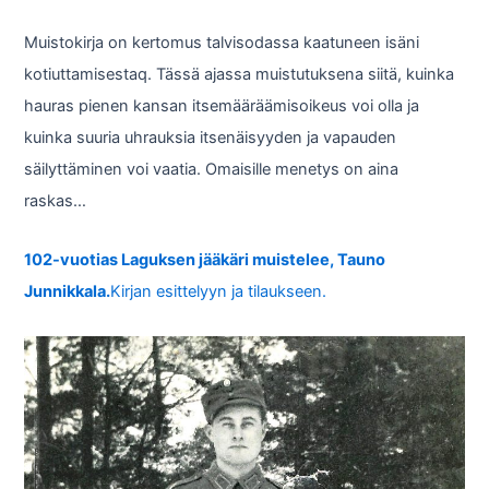
Muistokirja on kertomus talvisodassa kaatuneen isäni
kotiuttamisestaq. Tässä ajassa muistutuksena siitä, kuinka
hauras pienen kansan itsemääräämisoikeus voi olla ja
kuinka suuria uhrauksia itsenäisyyden ja vapauden
säilyttäminen voi vaatia. Omaisille menetys on aina
raskas…
102-vuotias Laguksen jääkäri muistelee, Tauno
Junnikkala.
Kirjan esittelyyn ja tilaukseen.