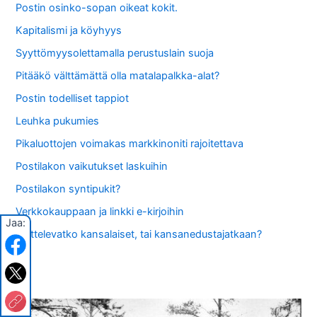
Postin osinko-sopan oikeat kokit.
Kapitalismi ja köyhyys
Syyttömyysolettamalla perustuslain suoja
Pitääkö välttämättä olla matalapalkka-alat?
Postin todelliset tappiot
Leuhka pukumies
Pikaluottojen voimakas markkinoniti rajoitettava
Postilakon vaikutukset laskuihin
Postilakon syntipukit?
Verkkokauppaan ja linkki e-kirjoihin
Jaa:
Ajattelevatko kansalaiset, tai kansanedustajatkaan?