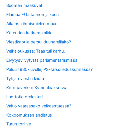
Suomen maakuvat
Elämää EU:sta eron jälkeen
Aikansa ihmismielen muurit
Kateuden katkera kalkki
Viestikapula persu-duunareillako?
Velkaloukussa: Taas tuli karhu.
Elvytysviivytystä parlamentarismissa
Paluu 1930-luvulle, PS-farssi eduskunnassa?
Tyhjän viestin kiista
Koronaverkko Kymenlaaksossa
Luottotietorekisteri
Valtio vaarassako velkaantuessa?
Kokoomuksen ahdistus
Turun torilive