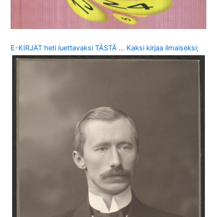
E-KIRJAT heti luettavaksi TÄSTÄ … Kaksi kirjaa ilmaiseksi;