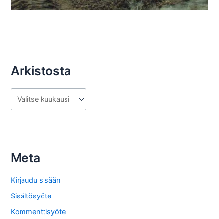
Arkistosta
A
r
k
i
s
Meta
t
o
Kirjaudu sisään
s
Sisältösyöte
t
Kommenttisyöte