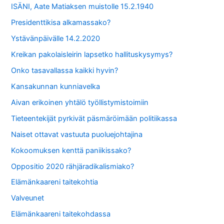
ISÄNI, Aate Matiaksen muistolle 15.2.1940
Presidenttikisa alkamassako?
Ystävänpäivälle 14.2.2020
Kreikan pakolaisleirin lapsetko hallituskysymys?
Onko tasavallassa kaikki hyvin?
Kansakunnan kunniavelka
Aivan erikoinen yhtälö työllistymistoimiin
Tieteentekijät pyrkivät päsmäröimään politiikassa
Naiset ottavat vastuuta puoluejohtajina
Kokoomuksen kenttä paniikissako?
Oppositio 2020 rähjäradikalismiako?
Elämänkaareni taitekohtia
Valveunet
Elämänkaareni taitekohdassa