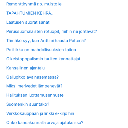
Remonttiryhmä r.p. muistolle
TAPAHTUMIEN KEHRÄ…
Laatusen suorat sanat
Perussuomalaisten rotuopit, mihin ne johtavat?
Tämäkö syy, kun Antti ei haasta Petteriä?
Politiikka on mahdollisuuksien taitoa
Oikeistopopulismin tuulten kannattajat
Kansallinen ajantaju
Gallupitko avainasemassa?
Miksi merivedet lämpenevät?
Hallituksen luottamusennuste
Suomenkin suuntako?
Verkkokauppaan ja linkki e-kirjoihin
Onko kansakunnalla arvoja ajatuksissa?