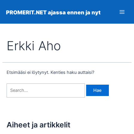
Siirry
sisältöön
PROMERIT.NET ajassa ennen ja nyt
Main
Men
Erkki Aho
Etsimääsi ei löytynyt. Kenties haku auttaisi?
Search
for:
Aiheet ja artikkelit