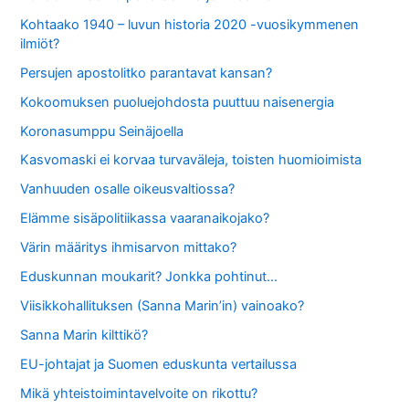
Kohtaako 1940 – luvun historia 2020 -vuosikymmenen
ilmiöt?
Persujen apostolitko parantavat kansan?
Kokoomuksen puoluejohdosta puuttuu naisenergia
Koronasumppu Seinäjoella
Kasvomaski ei korvaa turvaväleja, toisten huomioimista
Vanhuuden osalle oikeusvaltiossa?
Elämme sisäpolitiikassa vaaranaikojako?
Värin määritys ihmisarvon mittako?
Eduskunnan moukarit? Jonkka pohtinut…
Viisikkohallituksen (Sanna Marin’in) vainoako?
Sanna Marin kilttikö?
EU-johtajat ja Suomen eduskunta vertailussa
Mikä yhteistoimintavelvoite on rikottu?