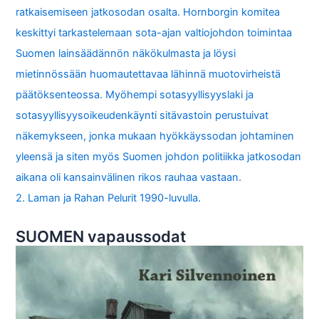
ratkaisemiseen jatkosodan osalta. Hornborgin komitea
keskittyi tarkastelemaan sota-ajan valtiojohdon toimintaa
Suomen lainsäädännön näkökulmasta ja löysi
mietinnössään huomautettavaa lähinnä muotovirheistä
päätöksenteossa. Myöhempi sotasyyllisyyslaki ja
sotasyyllisyysoikeudenkäynti sitävastoin perustuivat
näkemykseen, jonka mukaan hyökkäyssodan johtaminen
yleensä ja siten myös Suomen johdon politiikka jatkosodan
aikana oli kansainvälinen rikos rauhaa vastaan.
2. Laman ja Rahan Pelurit 1990-luvulla.
SUOMEN vapaussodat