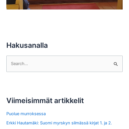
Hakusanalla
S
e
a
r
c
Viimeisimmät artikkelit
h
f
Puolue murroksessa
o
Erkki Hautamäki: Suomi myrskyn silmässä kirjat 1. ja 2.
r