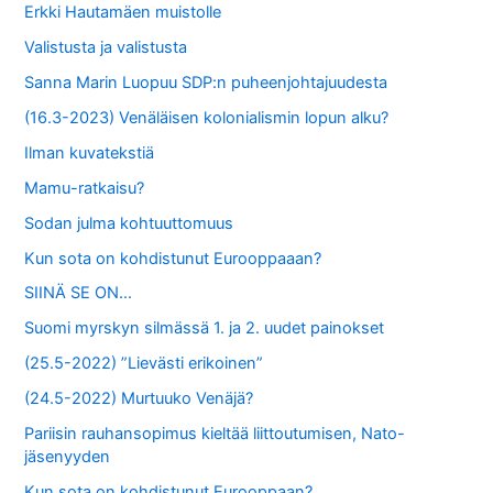
Erkki Hautamäen muistolle
:
Valistusta ja valistusta
Sanna Marin Luopuu SDP:n puheenjohtajuudesta
(16.3-2023) Venäläisen kolonialismin lopun alku?
Ilman kuvatekstiä
Mamu-ratkaisu?
Sodan julma kohtuuttomuus
Kun sota on kohdistunut Eurooppaaan?
SIINÄ SE ON…
Suomi myrskyn silmässä 1. ja 2. uudet painokset
(25.5-2022) ”Lievästi erikoinen”
(24.5-2022) Murtuuko Venäjä?
Pariisin rauhansopimus kieltää liittoutumisen, Nato-
jäsenyyden
Kun sota on kohdistunut Eurooppaan?