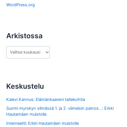
a
WordPress.org
Arkistossa
A
r
k
i
s
Keskustelu
t
o
Kalevi Kannus
:
Elämänkaareni taitekohtia
s
Suomi myrskyn silmässä 1. ja 2. viimeisin painos...
:
Erkki
Hautamäen muistolle
s
Interneetti
:
Erkki Hautamäen muistolle
a