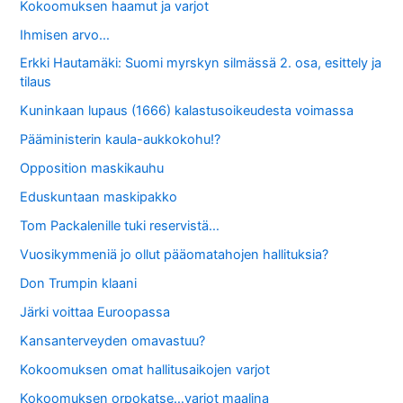
Kokoomuksen haamut ja varjot
Ihmisen arvo…
Erkki Hautamäki: Suomi myrskyn silmässä 2. osa, esittely ja
tilaus
Kuninkaan lupaus (1666) kalastusoikeudesta voimassa
Pääministerin kaula-aukkokohu!?
Opposition maskikauhu
Eduskuntaan maskipakko
Tom Packalenille tuki reservistä…
Vuosikymmeniä jo ollut pääomatahojen hallituksia?
Don Trumpin klaani
Järki voittaa Euroopassa
Kansanterveyden omavastuu?
Kokoomuksen omat hallitusaikojen varjot
Kokoomuksen orpokatse…varjot maalina