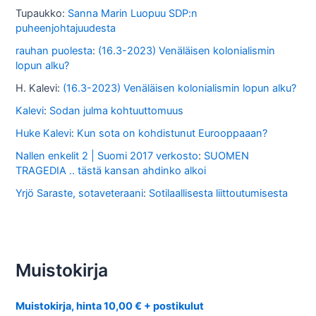
Tupaukko
:
Sanna Marin Luopuu SDP:n
puheenjohtajuudesta
rauhan puolesta
:
(16.3-2023) Venäläisen kolonialismin
lopun alku?
H. Kalevi
:
(16.3-2023) Venäläisen kolonialismin lopun alku?
Kalevi
:
Sodan julma kohtuuttomuus
Huke Kalevi
:
Kun sota on kohdistunut Eurooppaaan?
Nallen enkelit 2 | Suomi 2017 verkosto
:
SUOMEN
TRAGEDIA .. tästä kansan ahdinko alkoi
Yrjö Saraste, sotaveteraani
:
Sotilaallisesta liittoutumisesta
Muistokirja
Muistokirja, hinta 10,00 € + postikulut