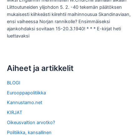
Miksi Englannin meriministeri W.Churchill samaan aikaan
Liittoutuneiden ylijohdon 5. 2. -40 tekemän päätöksen
mukaisesti kiihkeästi kiirehtii maihinnousua Skandinaviaan,
ensi vaiheessa Norjan rannikolle? Ensimmäiseksi
ajankohdaksi sovitaan 15-20.3.1940! * * * E-kirjat heti
luettavaksi
Aiheet ja artikkelit
BLOGI
Eurooppapolitiikka
Kannustamo.net
KIRJAT
Oikeusvaltion arvotko?
Politiikka, kansallinen