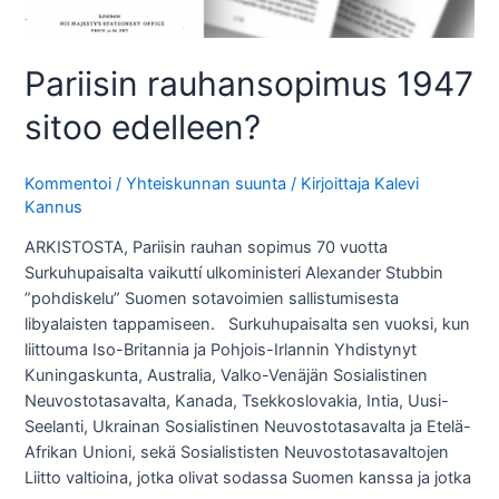
Pariisin rauhansopimus 1947
sitoo edelleen?
Kommentoi
/
Yhteiskunnan suunta
/ Kirjoittaja
Kalevi
Kannus
ARKISTOSTA, Pariisin rauhan sopimus 70 vuotta
Surkuhupaisalta vaikuttí ulkoministeri Alexander Stubbin
”pohdiskelu” Suomen sotavoimien sallistumisesta
libyalaisten tappamiseen. Surkuhupaisalta sen vuoksi, kun
liittouma Iso-Britannia ja Pohjois-Irlannin Yhdistynyt
Kuningaskunta, Australia, Valko-Venäjän Sosialistinen
Neuvostotasavalta, Kanada, Tsekkoslovakia, Intia, Uusi-
Seelanti, Ukrainan Sosialistinen Neuvostotasavalta ja Etelä-
Afrikan Unioni, sekä Sosialististen Neuvostotasavaltojen
Liitto valtioina, jotka olivat sodassa Suomen kanssa ja jotka