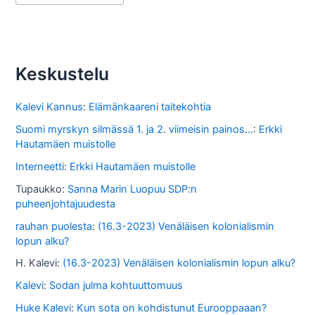
r
k
i
s
Keskustelu
t
o
Kalevi Kannus
:
Elämänkaareni taitekohtia
s
Suomi myrskyn silmässä 1. ja 2. viimeisin painos...
:
Erkki
Hautamäen muistolle
s
Interneetti
:
Erkki Hautamäen muistolle
a
Tupaukko
:
Sanna Marin Luopuu SDP:n
puheenjohtajuudesta
rauhan puolesta
:
(16.3-2023) Venäläisen kolonialismin
lopun alku?
H. Kalevi
:
(16.3-2023) Venäläisen kolonialismin lopun alku?
Kalevi
:
Sodan julma kohtuuttomuus
Huke Kalevi
:
Kun sota on kohdistunut Eurooppaaan?