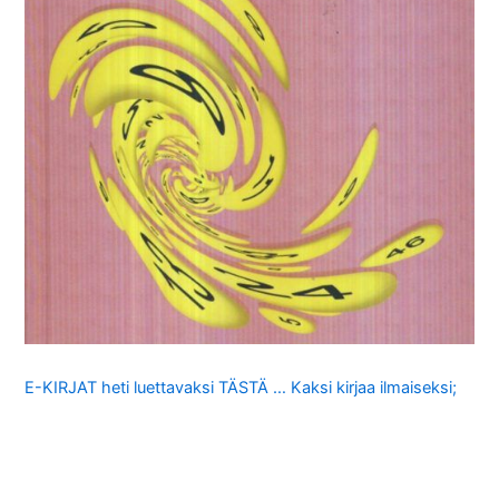
E-KIRJAT heti luettavaksi TÄSTÄ … Kaksi kirjaa ilmaiseksi;