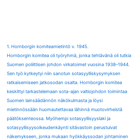
1. Hornborgin komiteamietintö v. 1945.
Hornborgin komitea oli työryhmä, jonka tehtävänä oli tutkia
Suomen poliittisen johdon virkatoimet vuosina 1938–1944.
Sen työ kytkeytyi niin sanotun sotasyylliskysymyksen
ratkaisemiseen jatkosodan osalta. Hornborgin komitea
keskittyi tarkastelemaan sota-ajan valtiojohdon toimintaa
Suomen lainsäädännön näkökulmasta ja löysi
mietinnössään huomautettavaa lähinnä muotovirheistä
päätöksenteossa. Myöhempi sotasyyllisyyslaki ja
sotasyyllisyysoikeudenkäynti sitävastoin perustuivat
näkemykseen, jonka mukaan hyökkäyssodan johtaminen