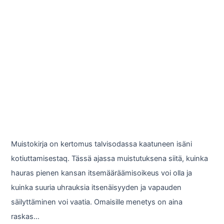
Muistokirja on kertomus talvisodassa kaatuneen isäni
kotiuttamisestaq. Tässä ajassa muistutuksena siitä, kuinka
hauras pienen kansan itsemääräämisoikeus voi olla ja
kuinka suuria uhrauksia itsenäisyyden ja vapauden
säilyttäminen voi vaatia. Omaisille menetys on aina
raskas…