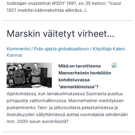
todistajan muistelmat WSOY 1991
, siv.35 kertoo: ”Vuosi
1921 merkitsi käännekohtaa elämäss../..
Marskin väitetyt virheet…
Kommentoi
/
Pula-ajasta globalisaatioon
/ Kirjoittaja
Kalevi
Kannus
Mikä on tavoitteena
Mannerheimin henkilöön
kohdistuvassa
”alemarkkinoissa”?
Ajankohdassa, kun lamakurimuksessa Suomesta puuttuu
johtajuutta valtionhallinnossa. Mannerheimin merkityksen
purkaminenko Talvi- ja jatkosodasta pelastumisessa ja
itsenäisyyden säilyttämiessä auttaa suomalaisia selviämään
mm. 2000-luvun eurokriisistä?