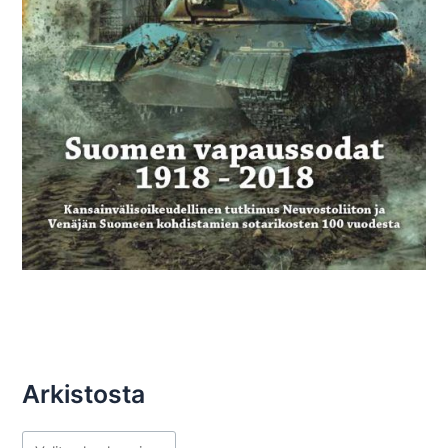
Arkistosta
A