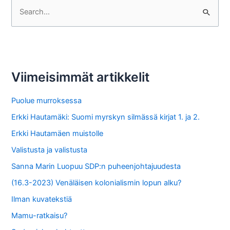
S
e
a
r
c
Viimeisimmät artikkelit
h
f
Puolue murroksessa
o
Erkki Hautamäki: Suomi myrskyn silmässä kirjat 1. ja 2.
r
Erkki Hautamäen muistolle
:
Valistusta ja valistusta
Sanna Marin Luopuu SDP:n puheenjohtajuudesta
(16.3-2023) Venäläisen kolonialismin lopun alku?
Ilman kuvatekstiä
Mamu-ratkaisu?