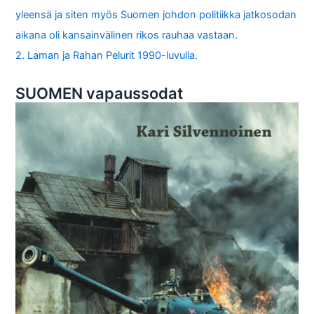
yleensä ja siten myös Suomen johdon politiikka jatkosodan
aikana oli kansainvälinen rikos rauhaa vastaan.
2. Laman ja Rahan Pelurit 1990-luvulla.
SUOMEN vapaussodat