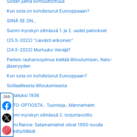
Sodan julma kohtuuttomuus
Kun sota on kohdistunut Eurooppaaan?
SIINÄ SE ON…
Suomi myrskyn silmässä 1. ja 2. uudet painokset
(25.5-2022) ”Lievästi erikoinen”
(24.5-2022) Murtuuko Venäjä?
Pariisin rauhansopimus kieltää liittoutumisen, Nato-
jäsenyyden
Kun sota on kohdistunut Eurooppaan?
Sotilaallisesta liittoutumisesta
Vertailuksi 1936
Jaa:
NATO-OPTIOSTA.. Tuomioja…Mannerheim
Suomi myrskyn silmässä 2. torjuntavoitto
Toimi Ranne: Satamamiehet olivat 1950-luvulla
pätkätyöläisiä