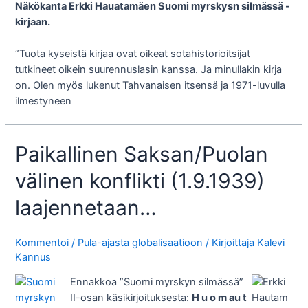
Näkökanta Erkki Hauatamäen Suomi myrskysn silmässä -
kirjaan.
”Tuota kyseistä kirjaa ovat oikeat sotahistorioitsijat
tutkineet oikein suurennuslasin kanssa. Ja minullakin kirja
on. Olen myös lukenut Tahvanaisen itsensä ja 1971-luvulla
ilmestyneen
Paikallinen Saksan/Puolan
välinen konflikti (1.9.1939)
laajennetaan…
Kommentoi
/
Pula-ajasta globalisaatioon
/ Kirjoittaja
Kalevi
Kannus
Ennakkoa ”Suomi myrskyn silmässä”
II-osan käsikirjoituksesta:
H u o m au t