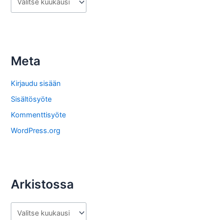
r
k
i
s
Meta
t
o
Kirjaudu sisään
s
Sisältösyöte
t
Kommenttisyöte
a
WordPress.org
Arkistossa
A