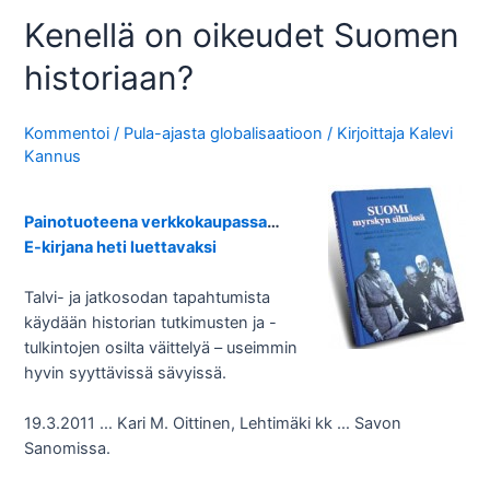
Kenellä on oikeudet Suomen
historiaan?
Kommentoi
/
Pula-ajasta globalisaatioon
/ Kirjoittaja
Kalevi
Kannus
Painotuoteena verkkokaupassa
…
E-kirjana heti luettavaksi
Talvi- ja jatkosodan tapahtumista
käydään historian tutkimusten ja -
tulkintojen osilta väittelyä – useimmin
hyvin syyttävissä sävyissä.
19.3.2011 … Kari M. Oittinen, Lehtimäki kk … Savon
Sanomissa.