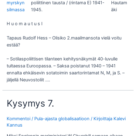
poliittinen tausta / (rintama E) 1941-
1945.
H u o m a u t u s I
Tapaus Rudolf Hess – Olisiko 2.maailmansota vielä voitu
estää?
– Sotilaspoliittisen tilanteen kehitysnäkymät 40-luvulle
tultaessa Euroopassa. – Saksa poistanut 1940 – 1941
ennalta ehkäisevin sotatoimin saartorintamat N, M, ja S. –
jäljellä Neuvostoliit ….
Kysymys 7.
Kommentoi
/
Pula-ajasta globalisaatioon
/ Kirjoittaja
Kalevi
Kannus