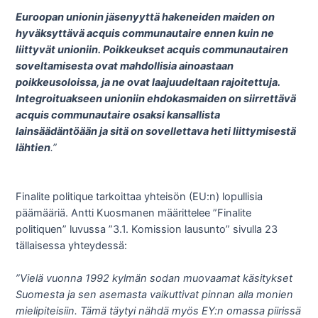
Euroopan unionin jäsenyyttä hakeneiden maiden on
hyväksyttävä acquis communautaire ennen kuin ne
liittyvät unioniin. Poikkeukset acquis communautairen
soveltamisesta ovat mahdollisia ainoastaan
poikkeusoloissa, ja ne ovat laajuudeltaan rajoitettuja.
Integroituakseen unioniin ehdokasmaiden on siirrettävä
acquis communautaire osaksi kansallista
lainsäädäntöään ja sitä on sovellettava heti liittymisestä
lähtien
.”
Finalite politique tarkoittaa yhteisön (EU:n) lopullisia
päämääriä. Antti Kuosmanen määrittelee ”Finalite
politiquen” luvussa ”3.1. Komission lausunto” sivulla 23
tällaisessa yhteydessä:
”Vielä vuonna 1992 kylmän sodan muovaamat käsitykset
Suomesta ja sen asemasta vaikuttivat pinnan alla monien
mielipiteisiin. Tämä täytyi nähdä myös EY:n omassa piirissä