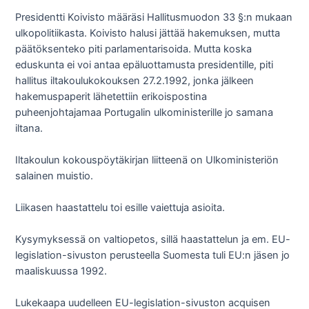
Presidentti Koivisto määräsi Hallitusmuodon 33 §:n mukaan
ulkopolitiikasta. Koivisto halusi jättää hakemuksen, mutta
päätöksenteko piti parlamentarisoida. Mutta koska
eduskunta ei voi antaa epäluottamusta presidentille, piti
hallitus iltakoulukokouksen 27.2.1992, jonka jälkeen
hakemuspaperit lähetettiin erikoispostina
puheenjohtajamaa Portugalin ulkoministerille jo samana
iltana.
Iltakoulun kokouspöytäkirjan liitteenä on Ulkoministeriön
salainen muistio.
Liikasen haastattelu toi esille vaiettuja asioita.
Kysymyksessä on valtiopetos, sillä haastattelun ja em. EU-
legislation-sivuston perusteella Suomesta tuli EU:n jäsen jo
maaliskuussa 1992.
Lukekaapa uudelleen EU-legislation-sivuston acquisen