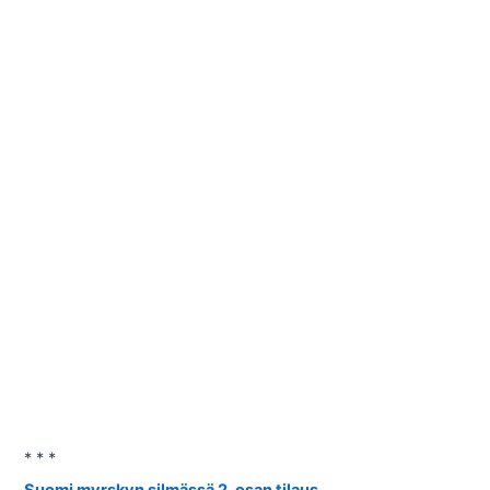
* * *