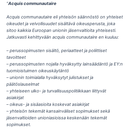
”
Acquis communautaire
Acquis communautaire eli yhteisön säännöstö on yhteiset
oikeudet ja velvollisuudet sisältävä oikeusperusta, joka
sitoo kaikkia Euroopan unionin jäsenvaltioita yhteisesti.
Jatkuvasti kehittyvään acquis communautaire en kuuluu:
– perussopimusten sisältö, periaatteet ja poliittiset
tavoitteet
– perussopimusten nojalla hyväksytty lainsäädäntö ja EY:n
tuomioistuimen oikeuskäytäntö
– unionin toimialalla hyväksytyt julistukset ja
päätöslauselmat
– yhteiseen ulko- ja turvallisuuspolitiikkaan liittyvät
asiakirjat
– oikeus- ja sisäasioita koskevat asiakirjat
– yhteisön tekemät kansainväliset sopimukset sekä
jäsenvaltioiden unioniasioissa keskenään tekemät
sopimukset.