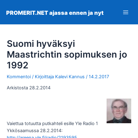
Siirry
sisältöön
PROMERIT.NET ajassa ennen ja nyt
Main
Men
Suomi hyväksyi
Maastrichtin sopimuksen jo
1992
Kommentoi
/ Kirjoittaja
Kalevi Kannus
/
14.2.2017
Arkistosta 28.2.2014
Vaiettua totuutta putkahteli esille Yle Radio 1
Ykkösaamussa 28.2.2014:
http://areena.yle.fi/radio/2193595