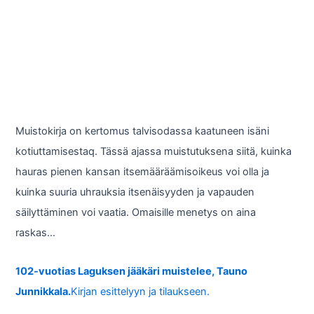
Muistokirja on kertomus talvisodassa kaatuneen isäni
kotiuttamisestaq. Tässä ajassa muistutuksena siitä, kuinka
hauras pienen kansan itsemääräämisoikeus voi olla ja
kuinka suuria uhrauksia itsenäisyyden ja vapauden
säilyttäminen voi vaatia. Omaisille menetys on aina
raskas…
102-vuotias Laguksen jääkäri muistelee, Tauno
Junnikkala.
Kirjan esittelyyn ja tilaukseen.