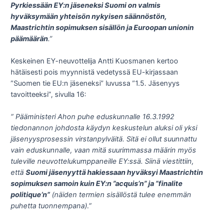
Pyrkiessään EY:n jäseneksi Suomi on valmis
hyväksymään yhteisön nykyisen säännöstön,
Maastrichtin sopimuksen sisällön ja Euroopan unionin
päämäärän
.”
Keskeinen EY-neuvottelija Antti Kuosmanen kertoo
hätäisesti pois myynnistä vedetyssä EU-kirjassaan
”Suomen tie EU:n jäseneksi” luvussa ”1.5. Jäsenyys
tavoitteeksi”, sivulla 16:
” Pääministeri Ahon puhe eduskunnalle 16.3.1992
tiedonannon johdosta käydyn keskustelun aluksi oli yksi
jäsenyysprosessin virstanpylväitä. Sitä ei ollut suunnattu
vain eduskunnalle, vaan mitä suurimmassa määrin myös
tuleville neuvottelukumppaneille EY:ssä. Siinä viestittiin,
että
Suomi jäsenyyttä hakiessaan hyväksyi Maastrichtin
sopimuksen samoin kuin EY:n ”acquis’n” ja ”finalite
politique’n”
(näiden termien sisällöstä tulee enemmän
puhetta tuonnempana).”