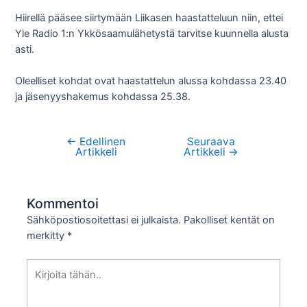
Hiirellä pääsee siirtymään Liikasen haastatteluun niin, ettei
Yle Radio 1:n Ykkösaamulähetystä tarvitse kuunnella alusta
asti.
Oleelliset kohdat ovat haastattelun alussa kohdassa 23.40
ja jäsenyyshakemus kohdassa 25.38.
←
Edellinen
Seuraava
Artikkelien
Artikkeli
Artikkeli
→
selaus
Kommentoi
Sähköpostiosoitettasi ei julkaista.
Pakolliset kentät on
merkitty
*
Kirjoita
tähän..