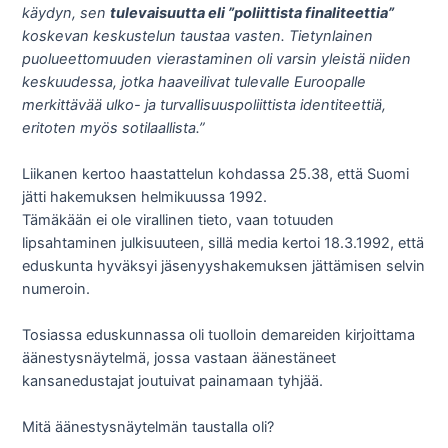
käydyn, sen
tulevaisuutta eli ”poliittista finaliteettia”
koskevan keskustelun taustaa vasten. Tietynlainen
puolueettomuuden vierastaminen oli varsin yleistä niiden
keskuudessa, jotka haaveilivat tulevalle Euroopalle
merkittävää ulko- ja turvallisuuspoliittista identiteettiä,
eritoten myös sotilaallista.”
Liikanen kertoo haastattelun kohdassa 25.38, että Suomi
jätti hakemuksen helmikuussa 1992.
Tämäkään ei ole virallinen tieto, vaan totuuden
lipsahtaminen julkisuuteen, sillä media kertoi 18.3.1992, että
eduskunta hyväksyi jäsenyyshakemuksen jättämisen selvin
numeroin.
Tosiassa eduskunnassa oli tuolloin demareiden kirjoittama
äänestysnäytelmä, jossa vastaan äänestäneet
kansanedustajat joutuivat painamaan tyhjää.
Mitä äänestysnäytelmän taustalla oli?