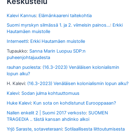
Keskustelu
t
o
Kalevi Kannus
:
Elämänkaareni taitekohtia
s
Suomi myrskyn silmässä 1. ja 2. viimeisin painos...
:
Erkki
Hautamäen muistolle
s
Interneetti
:
Erkki Hautamäen muistolle
a
Tupaukko
:
Sanna Marin Luopuu SDP:n
puheenjohtajuudesta
rauhan puolesta
:
(16.3-2023) Venäläisen kolonialismin
lopun alku?
H. Kalevi
:
(16.3-2023) Venäläisen kolonialismin lopun alku?
Kalevi
:
Sodan julma kohtuuttomuus
Huke Kalevi
:
Kun sota on kohdistunut Eurooppaaan?
Nallen enkelit 2 | Suomi 2017 verkosto
:
SUOMEN
TRAGEDIA .. tästä kansan ahdinko alkoi
Yrjö Saraste, sotaveteraani
:
Sotilaallisesta liittoutumisesta