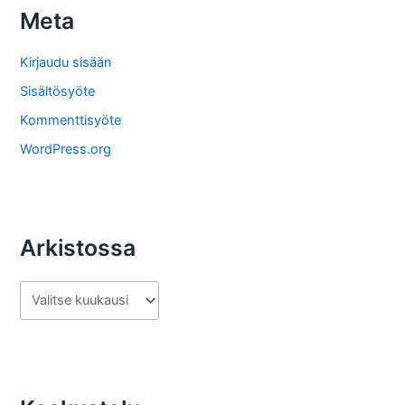
s
Meta
t
o
Kirjaudu sisään
s
Sisältösyöte
t
Kommenttisyöte
a
WordPress.org
Arkistossa
A
r
k
i
s