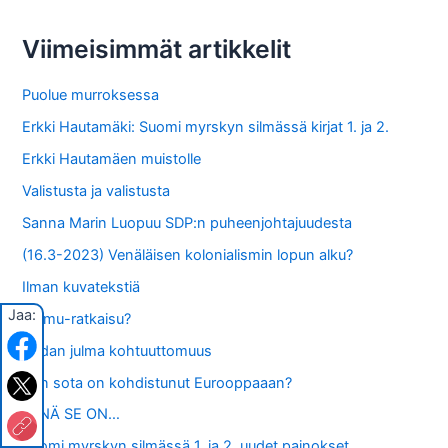
c
Viimeisimmät artikkelit
h
f
Puolue murroksessa
o
Erkki Hautamäki: Suomi myrskyn silmässä kirjat 1. ja 2.
r
Erkki Hautamäen muistolle
:
Valistusta ja valistusta
Sanna Marin Luopuu SDP:n puheenjohtajuudesta
(16.3-2023) Venäläisen kolonialismin lopun alku?
Ilman kuvatekstiä
Jaa:
Mamu-ratkaisu?
Sodan julma kohtuuttomuus
Kun sota on kohdistunut Eurooppaaan?
SIINÄ SE ON…
Suomi myrskyn silmässä 1. ja 2. uudet painokset