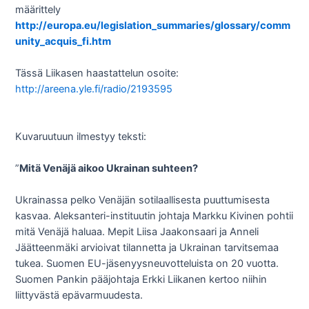
määrittely
http://europa.eu/legislation_summaries/glossary/comm
unity_acquis_fi.htm
Tässä Liikasen haastattelun osoite:
http://areena.yle.fi/radio/2193595
Kuvaruutuun ilmestyy teksti:
”
Mitä Venäjä aikoo Ukrainan suhteen?
Ukrainassa pelko Venäjän sotilaallisesta puuttumisesta
kasvaa. Aleksanteri-instituutin johtaja Markku Kivinen pohtii
mitä Venäjä haluaa. Mepit Liisa Jaakonsaari ja Anneli
Jäätteenmäki arvioivat tilannetta ja Ukrainan tarvitsemaa
tukea. Suomen EU-jäsenyysneuvotteluista on 20 vuotta.
Suomen Pankin pääjohtaja Erkki Liikanen kertoo niihin
liittyvästä epävarmuudesta.