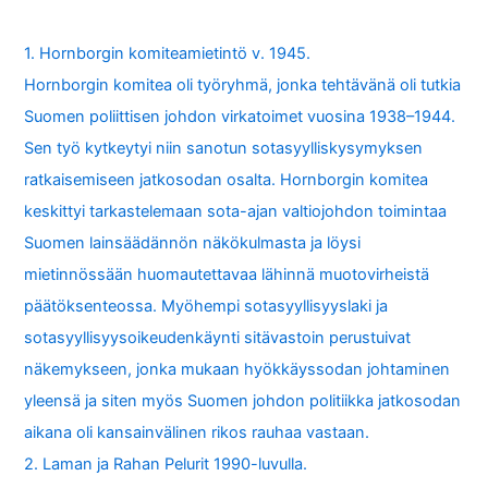
1. Hornborgin komiteamietintö v. 1945.
Hornborgin komitea oli työryhmä, jonka tehtävänä oli tutkia
Suomen poliittisen johdon virkatoimet vuosina 1938–1944.
Sen työ kytkeytyi niin sanotun sotasyylliskysymyksen
ratkaisemiseen jatkosodan osalta. Hornborgin komitea
keskittyi tarkastelemaan sota-ajan valtiojohdon toimintaa
Suomen lainsäädännön näkökulmasta ja löysi
mietinnössään huomautettavaa lähinnä muotovirheistä
päätöksenteossa. Myöhempi sotasyyllisyyslaki ja
sotasyyllisyysoikeudenkäynti sitävastoin perustuivat
näkemykseen, jonka mukaan hyökkäyssodan johtaminen
yleensä ja siten myös Suomen johdon politiikka jatkosodan
aikana oli kansainvälinen rikos rauhaa vastaan.
2. Laman ja Rahan Pelurit 1990-luvulla.