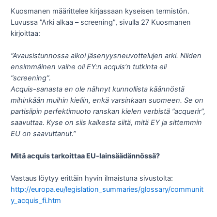
Kuosmanen määrittelee kirjassaan kyseisen termistön.
Luvussa ”Arki alkaa – screening”, sivulla 27 Kuosmanen
kirjoittaa:
”Avausistunnossa alkoi jäsenyysneuvottelujen arki. Niiden
ensimmäinen vaihe oli EY:n acquis’n tutkinta eli
”screening”.
Acquis-sanasta en ole nähnyt kunnollista käännöstä
mihinkään muihin kieliin, enkä varsinkaan suomeen. Se on
partisiipin perfektimuoto ranskan kielen verbistä ”acquerir”,
saavuttaa. Kyse on siis kaikesta siitä, mitä EY ja sittemmin
EU on saavuttanut.”
Mitä acquis tarkoittaa EU-lainsäädännössä?
Vastaus löytyy erittäin hyvin ilmaistuna sivustolta:
http://europa.eu/legislation_summaries/glossary/communit
y_acquis_fi.htm