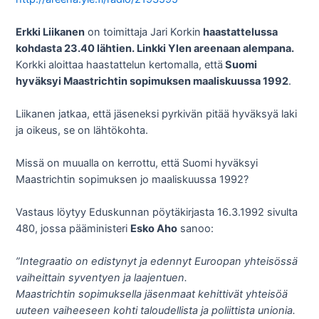
Erkki Liikanen
on toimittaja Jari Korkin
haastattelussa
kohdasta 23.40 lähtien. Linkki Ylen areenaan alempana.
Korkki aloittaa haastattelun kertomalla, että
Suomi
hyväksyi Maastrichtin sopimuksen maaliskuussa 1992
.
Liikanen jatkaa, että jäseneksi pyrkivän pitää hyväksyä laki
ja oikeus, se on lähtökohta.
Missä on muualla on kerrottu, että Suomi hyväksyi
Maastrichtin sopimuksen jo maaliskuussa 1992?
Vastaus löytyy Eduskunnan pöytäkirjasta 16.3.1992 sivulta
480, jossa pääministeri
Esko Aho
sanoo:
”Integraatio on edistynyt ja edennyt Euroopan yhteisössä
vaiheittain syventyen ja laajentuen.
Maastrichtin sopimuksella jäsenmaat kehittivät yhteisöä
uuteen vaiheeseen kohti taloudellista ja poliittista unionia.