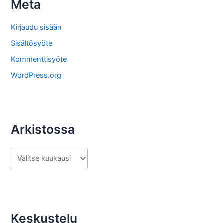
Meta
t
o
Kirjaudu sisään
s
Sisältösyöte
t
Kommenttisyöte
a
WordPress.org
Arkistossa
A
r
k
i
s
Keskustelu