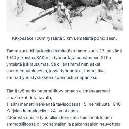
KK-pesäke 100m ryssistä 5 km Lemetistä pohjoiseen.
Tammikuun kihlaukseksi nimitetään tammikuun 23. päivänä
1940 julkaistua SAK:n ja työnantajia edustaneen STK:n
yhteistä julkilausumaa. Se oli ensimmäinen askel
asennemuutoksessa, jossa työnantajat tunnustivat
ammattiyhdistysliikkeen sopimuskumppaniksi.
Tämä työmarkkinatermi liittyy omaan elämänkaareeni
ainakin kahdella tavalla;
1 Isäni menetti henkensä talvisodassa 15. helmikuuta 1940
Karjalan kannaksella – 24 -vuotiaana.
2.Perusta omalle työuralleni teknisten toimihenkilöiden
ammattiliitossa oli työnantajien ja palkansaajien neuvottelu-