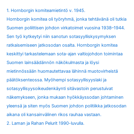
1. Hornborgin komiteamietintö v. 1945.
Hornborgin komitea oli työryhmä, jonka tehtävänä oli tutkia
Suomen poliittisen johdon virkatoimet vuosina 1938–1944.
Sen työ kytkeytyi niin sanotun sotasyylliskysymyksen
ratkaisemiseen jatkosodan osalta. Hornborgin komitea
keskittyi tarkastelemaan sota-ajan valtiojohdon toimintaa
Suomen lainsäädännön näkökulmasta ja löysi
mietinnössään huomautettavaa lähinnä muotovirheistä
päätöksenteossa. Myöhempi sotasyyllisyyslaki ja
sotasyyllisyysoikeudenkäynti sitävastoin perustuivat
näkemykseen, jonka mukaan hyökkäyssodan johtaminen
yleensä ja siten myös Suomen johdon politiikka jatkosodan
aikana oli kansainvälinen rikos rauhaa vastaan.
2. Laman ja Rahan Pelurit 1990-luvulla.