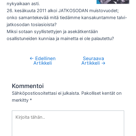
nykyaikaan asti.
26. kesäkuuta 2011 alkoi JATKOSODAN muistovuodet;
onko samantekevää mitä tiedämme kansakuntamme talvi-
jatkosodan tosiasioista?
Miksi sotaan syyllistettyjen ja asekätkentään
osallistuneiden kunniaa ja mainetta ei ole palautettu?
←
Edellinen
Seuraava
Artikkelien
Artikkeli
Artikkeli
→
selaus
Kommentoi
Sähköpostiosoitettasi ei julkaista.
Pakolliset kentät on
merkitty
*
Kirjoita
tähän..