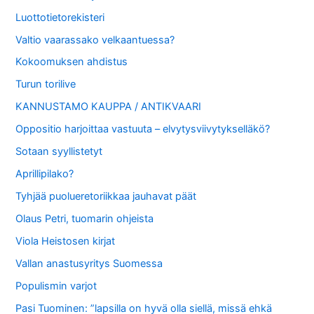
Luottotietorekisteri
Valtio vaarassako velkaantuessa?
Kokoomuksen ahdistus
Turun torilive
KANNUSTAMO KAUPPA / ANTIKVAARI
Oppositio harjoittaa vastuuta – elvytysviivytykselläkö?
Sotaan syyllistetyt
Aprillipilako?
Tyhjää puolueretoriikkaa jauhavat päät
Olaus Petri, tuomarin ohjeista
Viola Heistosen kirjat
Vallan anastusyritys Suomessa
Populismin varjot
Pasi Tuominen: ”lapsilla on hyvä olla siellä, missä ehkä