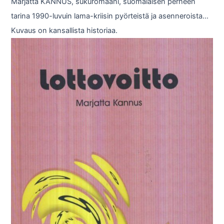
Marjatta KANNUS, sukuromaani, suomalaisen perheen
tarina 1990-luvuin lama-kriisin pyörteistä ja asenneroista…
Kuvaus on kansallista historiaa.