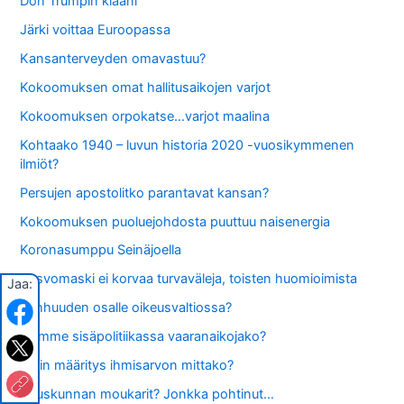
Don Trumpin klaani
Järki voittaa Euroopassa
Kansanterveyden omavastuu?
Kokoomuksen omat hallitusaikojen varjot
Kokoomuksen orpokatse…varjot maalina
Kohtaako 1940 – luvun historia 2020 -vuosikymmenen
ilmiöt?
Persujen apostolitko parantavat kansan?
Kokoomuksen puoluejohdosta puuttuu naisenergia
Koronasumppu Seinäjoella
Kasvomaski ei korvaa turvaväleja, toisten huomioimista
Jaa:
Vanhuuden osalle oikeusvaltiossa?
Elämme sisäpolitiikassa vaaranaikojako?
Värin määritys ihmisarvon mittako?
Eduskunnan moukarit? Jonkka pohtinut…