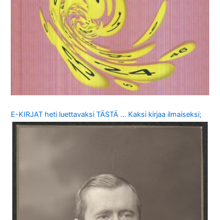
E-KIRJAT heti luettavaksi TÄSTÄ … Kaksi kirjaa ilmaiseksi;