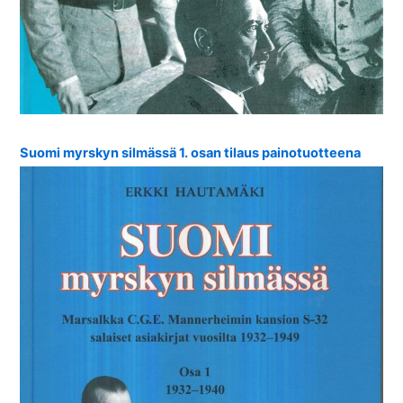
Suomi myrskyn silmässä 1. osan tilaus painotuotteena