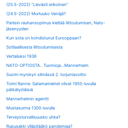
(25.5-2022) ”Lievästi erikoinen”
(24.5-2022) Murtuuko Venäjä?
Pariisin rauhansopimus kieltää liittoutumisen, Nato-
jäsenyyden
Kun sota on kohdistunut Eurooppaan?
Sotilaallisesta liittoutumisesta
Vertailuksi 1936
NATO-OPTIOSTA.. Tuomioja…Mannerheim
Suomi myrskyn silmässä 2. torjuntavoitto
Toimi Ranne: Satamamiehet olivat 1950-luvulla
pätkätyöläisiä
Mannerheimin agentti
Mustasurma 1300-luvulla
Terveysturvallisuusko uhka?
Rupusakki ylläpitääkö pandemiaa?