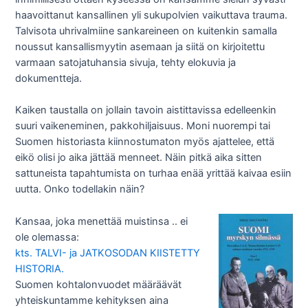
haavoittanut kansallinen yli sukupolvien vaikuttava trauma.
Talvisota uhrivalmiine sankareineen on kuitenkin samalla
noussut kansallismyytin asemaan ja siitä on kirjoitettu
varmaan satojatuhansia sivuja, tehty elokuvia ja
dokumentteja.
Kaiken taustalla on jollain tavoin aistittavissa edelleenkin
suuri vaikeneminen, pakkohiljaisuus. Moni nuorempi tai
Suomen historiasta kiinnostumaton myös ajattelee, että
eikö olisi jo aika jättää menneet. Näin pitkä aika sitten
sattuneista tapahtumista on turhaa enää yrittää kaivaa esiin
uutta. Onko todellakin näin?
Kansaa, joka menettää muistinsa .. ei
ole olemassa:
kts. TALVI- ja JATKOSODAN KIISTETTY
HISTORIA.
Suomen kohtalonvuodet määräävät
yhteiskuntamme kehityksen aina