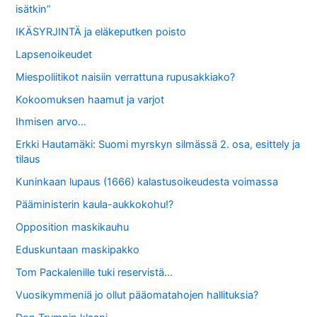
isätkin”
IKÄSYRJINTÄ ja eläkeputken poisto
Lapsenoikeudet
Miespoliitikot naisiin verrattuna rupusakkiako?
Kokoomuksen haamut ja varjot
Ihmisen arvo…
Erkki Hautamäki: Suomi myrskyn silmässä 2. osa, esittely ja
tilaus
Kuninkaan lupaus (1666) kalastusoikeudesta voimassa
Pääministerin kaula-aukkokohu!?
Opposition maskikauhu
Eduskuntaan maskipakko
Tom Packalenille tuki reservistä…
Vuosikymmeniä jo ollut pääomatahojen hallituksia?