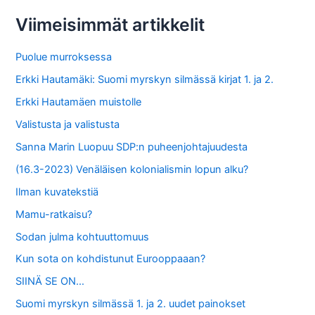
c
Viimeisimmät artikkelit
h
f
Puolue murroksessa
o
Erkki Hautamäki: Suomi myrskyn silmässä kirjat 1. ja 2.
r
Erkki Hautamäen muistolle
:
Valistusta ja valistusta
Sanna Marin Luopuu SDP:n puheenjohtajuudesta
(16.3-2023) Venäläisen kolonialismin lopun alku?
Ilman kuvatekstiä
Mamu-ratkaisu?
Sodan julma kohtuuttomuus
Kun sota on kohdistunut Eurooppaaan?
SIINÄ SE ON…
Suomi myrskyn silmässä 1. ja 2. uudet painokset