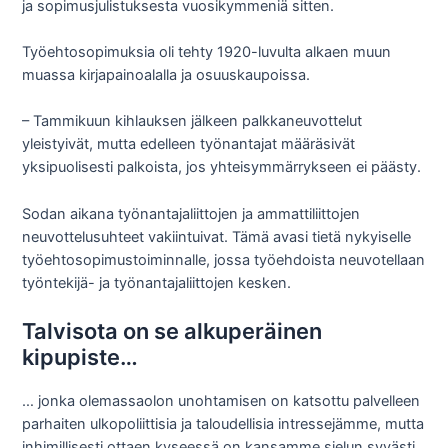
ja sopimusjulistuksesta vuosikymmeniä sitten.
Työehtosopimuksia oli tehty 1920-luvulta alkaen muun
muassa kirjapainoalalla ja osuuskaupoissa.
– Tammikuun kihlauksen jälkeen palkkaneuvottelut
yleistyivät, mutta edelleen työnantajat määräsivät
yksipuolisesti palkoista, jos yhteisymmärrykseen ei päästy.
Sodan aikana työnantajaliittojen ja ammattiliittojen
neuvottelusuhteet vakiintuivat. Tämä avasi tietä nykyiselle
työehtosopimustoiminnalle, jossa työehdoista neuvotellaan
työntekijä- ja työnantajaliittojen kesken.
Talvisota on se alkuperäinen
kipupiste…
… jonka olemassaolon unohtamisen on katsottu palvelleen
parhaiten ulkopoliittisia ja taloudellisia intressejämme, mutta
inhimillisesti ottaen kyseessä on kansamme sielun syvästi