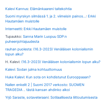
t
o
Kalevi Kannus
:
Elämänkaareni taitekohtia
s
Suomi myrskyn silmässä 1. ja 2. viimeisin painos...
:
Erkki
Hautamäen muistolle
s
Interneetti
:
Erkki Hautamäen muistolle
a
Tupaukko
:
Sanna Marin Luopuu SDP:n
puheenjohtajuudesta
rauhan puolesta
:
(16.3-2023) Venäläisen kolonialismin
lopun alku?
H. Kalevi
:
(16.3-2023) Venäläisen kolonialismin lopun alku?
Kalevi
:
Sodan julma kohtuuttomuus
Huke Kalevi
:
Kun sota on kohdistunut Eurooppaaan?
Nallen enkelit 2 | Suomi 2017 verkosto
:
SUOMEN
TRAGEDIA .. tästä kansan ahdinko alkoi
Yrjö Saraste, sotaveteraani
:
Sotilaallisesta liittoutumisesta