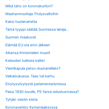
Mikä taho on koronakuriton?
Maahanmuuttaja Yhdysvaltoihin
Kaksi huolenahetta
Tämä tyyppi säätää Suomessa lakeja…
Suomen maakuvat
Elämää EU:sta eron jälkeen
Aikansa ihmismielen muurit
Kateuden katkera kalkki
Viestikapula persu-duunareillako?
Velkaloukussa: Taas tuli karhu.
Elvytysviivytystä parlamentarismissa
Paluu 1930-luvulle, PS-farssi eduskunnassa?
Tyhjän viestin kiista
Koronaverkko Kymenlaaksossa