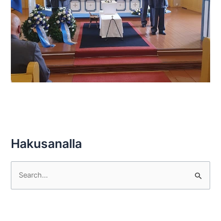
Hakusanalla
S
e
a
r