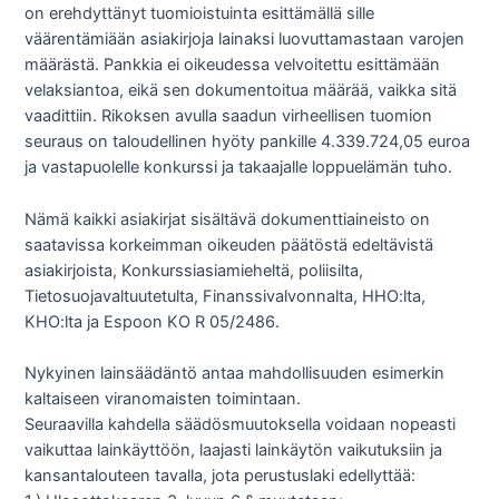
on erehdyttänyt tuomioistuinta esittämällä sille
väärentämiään asiakirjoja lainaksi luovuttamastaan varojen
määrästä. Pankkia ei oikeudessa velvoitettu esittämään
velaksiantoa, eikä sen dokumentoitua määrää, vaikka sitä
vaadittiin. Rikoksen avulla saadun virheellisen tuomion
seuraus on taloudellinen hyöty pankille 4.339.724,05 euroa
ja vastapuolelle konkurssi ja takaajalle loppuelämän tuho.
Nämä kaikki asiakirjat sisältävä dokumenttiaineisto on
saatavissa korkeimman oikeuden päätöstä edeltävistä
asiakirjoista, Konkurssiasiamieheltä, poliisilta,
Tietosuojavaltuutetulta, Finanssivalvonnalta, HHO:lta,
KHO:lta ja Espoon KO R 05/2486.
Nykyinen lainsäädäntö antaa mahdollisuuden esimerkin
kaltaiseen viranomaisten toimintaan.
Seuraavilla kahdella säädösmuutoksella voidaan nopeasti
vaikuttaa lainkäyttöön, laajasti lainkäytön vaikutuksiin ja
kansantalouteen tavalla, jota perustuslaki edellyttää: