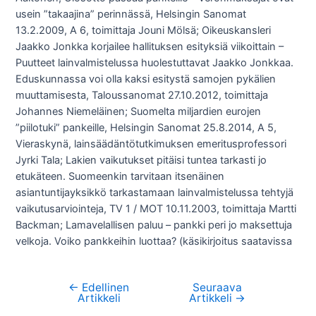
usein ”takaajina” perinnässä, Helsingin Sanomat
13.2.2009, A 6, toimittaja Jouni Mölsä; Oikeuskansleri
Jaakko Jonkka korjailee hallituksen esityksiä viikoittain –
Puutteet lainvalmistelussa huolestuttavat Jaakko Jonkkaa.
Eduskunnassa voi olla kaksi esitystä samojen pykälien
muuttamisesta, Taloussanomat 27.10.2012, toimittaja
Johannes Niemeläinen; Suomelta miljardien eurojen
”piilotuki” pankeille, Helsingin Sanomat 25.8.2014, A 5,
Vieraskynä, lainsäädäntötutkimuksen emeritusprofessori
Jyrki Tala; Lakien vaikutukset pitäisi tuntea tarkasti jo
etukäteen. Suomeenkin tarvitaan itsenäinen
asiantuntijayksikkö tarkastamaan lainvalmistelussa tehtyjä
vaikutusarviointeja, TV 1 / MOT 10.11.2003, toimittaja Martti
Backman; Lamavelallisen paluu – pankki peri jo maksettuja
velkoja. Voiko pankkeihin luottaa? (käsikirjoitus saatavissa
←
Edellinen
Seuraava
Artikkelien
Artikkeli
Artikkeli
→
selaus