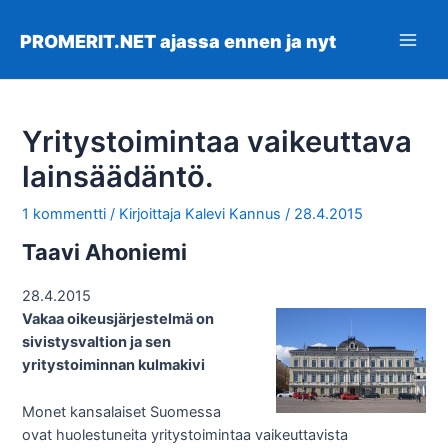
Siirry
sisältöön
PROMERIT.NET ajassa ennen ja nyt
Main
Men
Yritystoimintaa vaikeuttava
lainsäädäntö.
1 kommentti
/ Kirjoittaja
Kalevi Kannus
/
28.4.2015
Taavi Ahoniemi
28.4.2015
Vakaa oikeusjärjestelmä on
sivistysvaltion ja sen
yritystoiminnan kulmakivi
Monet kansalaiset Suomessa
ovat huolestuneita yritystoimintaa vaikeuttavista