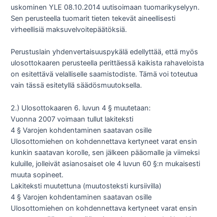
uskominen YLE 08.10.2014 uutisoimaan tuomarikyselyyn.
Sen perusteella tuomarit tieten tekevät aineellisesti
virheellisiä maksuvelvoitepäätöksiä.
Perustuslain yhdenvertaisuuspykälä edellyttää, että myös
ulosottokaaren perusteella perittäessä kaikista rahaveloista
on esitettävä velalliselle saamistodiste. Tämä voi toteutua
vain tässä esitetyllä säädösmuutoksella.
2.) Ulosottokaaren 6. luvun 4 § muutetaan:
Vuonna 2007 voimaan tullut lakiteksti
4 § Varojen kohdentaminen saatavan osille
Ulosottomiehen on kohdennettava kertyneet varat ensin
kunkin saatavan korolle, sen jälkeen pääomalle ja viimeksi
kuluille, jolleivät asianosaiset ole 4 luvun 60 §:n mukaisesti
muuta sopineet.
Lakiteksti muutettuna (muutosteksti kursiivilla)
4 § Varojen kohdentaminen saatavan osille
Ulosottomiehen on kohdennettava kertyneet varat ensin