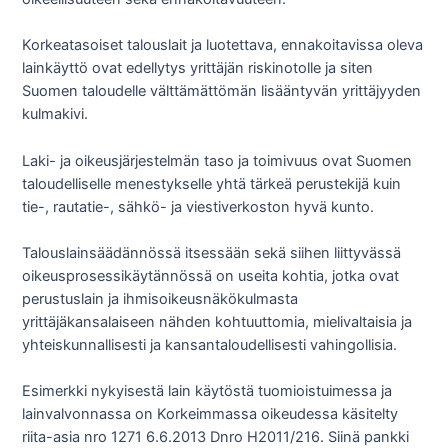
Korkeatasoiset talouslait ja luotettava, ennakoitavissa oleva
lainkäyttö ovat edellytys yrittäjän riskinotolle ja siten
Suomen taloudelle välttämättömän lisääntyvän yrittäjyyden
kulmakivi.
Laki- ja oikeusjärjestelmän taso ja toimivuus ovat Suomen
taloudelliselle menestykselle yhtä tärkeä perustekijä kuin
tie-, rautatie-, sähkö- ja viestiverkoston hyvä kunto.
Talouslainsäädännössä itsessään sekä siihen liittyvässä
oikeusprosessikäytännössä on useita kohtia, jotka ovat
perustuslain ja ihmisoikeusnäkökulmasta
yrittäjäkansalaiseen nähden kohtuuttomia, mielivaltaisia ja
yhteiskunnallisesti ja kansantaloudellisesti vahingollisia.
Esimerkki nykyisestä lain käytöstä tuomioistuimessa ja
lainvalvonnassa on Korkeimmassa oikeudessa käsitelty
riita-asia nro 1271 6.6.2013 Dnro H2011/216. Siinä pankki