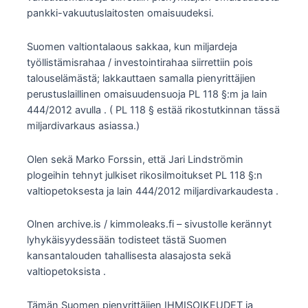
pankki-vakuutuslaitosten omaisuudeksi.
Suomen valtiontalaous sakkaa, kun miljardeja
työllistämisrahaa / investointirahaa siirrettiin pois
talouselämästä; lakkauttaen samalla pienyrittäjien
perustuslaillinen omaisuudensuoja PL 118 §:m ja lain
444/2012 avulla . ( PL 118 § estää rikostutkinnan tässä
miljardivarkaus asiassa.)
Olen sekä Marko Forssin, että Jari Lindströmin
plogeihin tehnyt julkiset rikosilmoitukset PL 118 §:n
valtiopetoksesta ja lain 444/2012 miljardivarkaudesta .
Olnen archive.is / kimmoleaks.fi – sivustolle kerännyt
lyhykäisyydessään todisteet tästä Suomen
kansantalouden tahallisesta alasajosta sekä
valtiopetoksista .
Tämän Suomen pienyrittäjien IHMISOIKEUDET ja