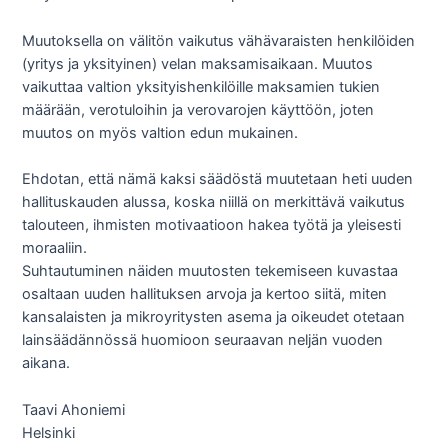
Muutoksella on välitön vaikutus vähävaraisten henkilöiden
(yritys ja yksityinen) velan maksamisaikaan. Muutos
vaikuttaa valtion yksityishenkilöille maksamien tukien
määrään, verotuloihin ja verovarojen käyttöön, joten
muutos on myös valtion edun mukainen.
Ehdotan, että nämä kaksi säädöstä muutetaan heti uuden
hallituskauden alussa, koska niillä on merkittävä vaikutus
talouteen, ihmisten motivaatioon hakea työtä ja yleisesti
moraaliin.
Suhtautuminen näiden muutosten tekemiseen kuvastaa
osaltaan uuden hallituksen arvoja ja kertoo siitä, miten
kansalaisten ja mikroyritysten asema ja oikeudet otetaan
lainsäädännössä huomioon seuraavan neljän vuoden
aikana.
Taavi Ahoniemi
Helsinki