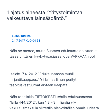
1 ajatus aiheesta “Yritystoimintaa
vaikeuttava lainsäädäntö.”
LEINO KIMMO
24.7.2017 KLO 04:58
Näin se menee, mutta Suomen eduksunta on ottanut
tässä yrittäjien kyykytysasiassa jopa VARKAAN roolin
!
Iltalehti 7.4. 2012 ”Eduksunnassa muhii
miljardikaappaus.” Yli lain salliman perityt
tasoitusvastuurhat aiotaan kaapata.
Näin todellakin TIETOISESTI tehtiin eduksunnassa
”lailla 444/2012”; kun 1,3 – 3 miljardia yli-
vakuutusmaksuja siirrettiin pienyrittäjien omaisuudesta