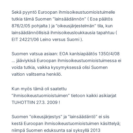
Sekä pyyntö Euroopan ihmisoikeustuomioistuimelle
tutkia tämä Suomen ”lainsäädännön” ( Eoa päätös
876/2/05 pohjalta ) ja ”oikeusjärjestelmän” tila, kun
lainsäädännöllisisä ihmisoikeusloukkausia tapahtuu (
EIT 24221/06 Leino versus Suomi ).
Suomen vatsua asiaan: EOA kanlsiapäätös 1350/4/08
… jääviykisä Euroopan ihmisoikeustuomioistuimessa ei
voida tutkia, vaikka kysymyksessä olisi Suomen
valtion valitsema henkilö.
Kun myös tämä oli saatettu
”ihmisoikeustuomioistuimen” tietoon kaikki asikiarjat
TUHOTTIIN 27.3. 2009 !
Suomen ”oikeusjärjestys” ja ”lainsäädäntö” ei siis
kestä Euroopan ihmisoikeustuomioistuimen käsittelyä;
niimpä Suomen eduksunta sai syksyllä 2013