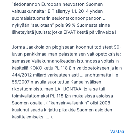
”tiedonannon Euroopan neuvoston Suomen
valtuuskunnalta : EIT siisrtyy 1.1. 2014 yhden
suomalaistuomarin seulontakonoonpanoon …
nykyään ”seulotaan” pois 99 % Suomesta sinne
läheteyistä jutuista; jotka EIVÄT kestä päivänvaloa !
Jorma Jaakkola on plogissaan koonnut todisteet 90-
luvun pankkimaailman pelastamisen valtiopetoksista;
samassa Valtakunnanoikeuden istunnossa voitaisiin
käsitellä KOKO ketju PL 118 §:n valtiopetokseen ja lain
444/2012 miljardivarkauteen asti … unohtamatta He
55/2007:n avulla suoritettua Kansainvälisen
rikostuomioistuimen LAHJONTAA; jolla se tuli
toimivallattomaksi PL 118 §:n mukaisissa asioissa
Suomen osalta . ( ”kansainvälisenkin” olisi 2008
kuulunut saada kirjattu pikakirje Suomen asioiden
käsittelemiseksi … ).
Vastaa