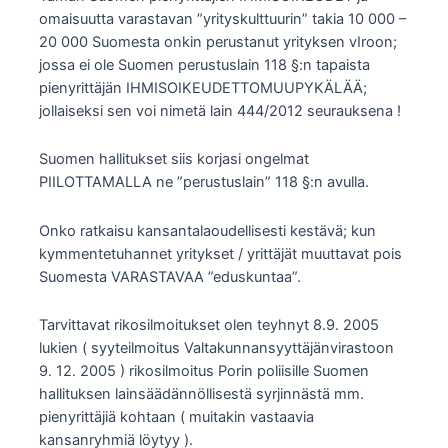
omaisuutta varastavan ”yrityskulttuurin” takia 10 000 –
20 000 Suomesta onkin perustanut yrityksen vIroon;
jossa ei ole Suomen perustuslain 118 §:n tapaista
pienyrittäjän IHMISOIKEUDETTOMUUPYKÄLÄÄ;
jollaiseksi sen voi nimetä lain 444/2012 seurauksena !
Suomen hallitukset siis korjasi ongelmat
PIILOTTAMALLA ne ”perustuslain” 118 §:n avulla.
Onko ratkaisu kansantalaoudellisesti kestävä; kun
kymmentetuhannet yritykset / yrittäjät muuttavat pois
Suomesta VARASTAVAA ”eduskuntaa”.
Tarvittavat rikosilmoitukset olen teyhnyt 8.9. 2005
lukien ( syyteilmoitus Valtakunnansyyttäjänvirastoon
9. 12. 2005 ) rikosilmoitus Porin poliisille Suomen
hallituksen lainsäädännöllisestä syrjinnästä mm.
pienyrittäjiä kohtaan ( muitakin vastaavia
kansanryhmiä löytyy ).