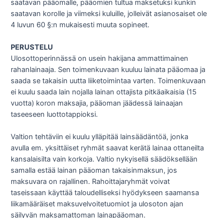
saatavan pääomalle, pääomien tultua maksetuksi kunkin
saatavan korolle ja viimeksi kuluille, jolleivät asianosaiset ole
4 luvun 60 §:n mukaisesti muuta sopineet.
PERUSTELU
Ulosottoperinnässä on usein hakijana ammattimainen
rahanlainaaja. Sen toimenkuvaan kuuluu lainata pääomaa ja
saada se takaisin uutta liiketoimintaa varten. Toimenkuvaan
ei kuulu saada lain nojalla lainan ottajista pitkäaikaisia (15
vuotta) koron maksajia, pääoman jäädessä lainaajan
taseeseen luottotappioksi.
Valtion tehtäviin ei kuulu ylläpitää lainsäädäntöä, jonka
avulla em. yksittäiset ryhmät saavat kerätä lainaa ottaneilta
kansalaisilta vain korkoja. Valtio nykyisellä säädöksellään
samalla estää lainan pääoman takaisinmaksun, jos
maksuvara on rajallinen. Rahoittajaryhmät voivat
taseissaan käyttää taloudelliseksi hyödykseen saamansa
liikamääräiset maksuvelvoitetuomiot ja ulosoton ajan
säilyvän maksamattoman lainapääoman.