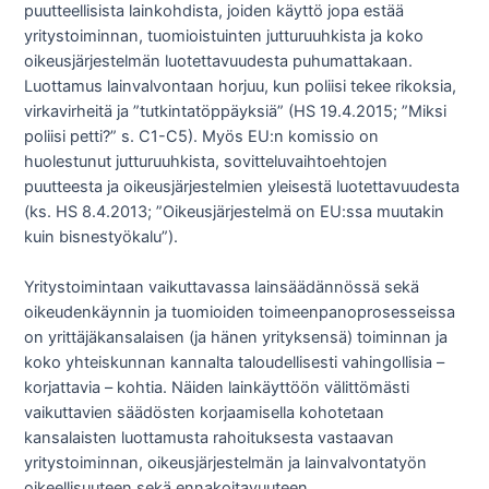
puutteellisista lainkohdista, joiden käyttö jopa estää
yritystoiminnan, tuomioistuinten jutturuuhkista ja koko
oikeusjärjestelmän luotettavuudesta puhumattakaan.
Luottamus lainvalvontaan horjuu, kun poliisi tekee rikoksia,
virkavirheitä ja ”tutkintatöppäyksiä” (HS 19.4.2015; ”Miksi
poliisi petti?” s. C1-C5). Myös EU:n komissio on
huolestunut jutturuuhkista, sovitteluvaihtoehtojen
puutteesta ja oikeusjärjestelmien yleisestä luotettavuudesta
(ks. HS 8.4.2013; ”Oikeusjärjestelmä on EU:ssa muutakin
kuin bisnestyökalu”).
Yritystoimintaan vaikuttavassa lainsäädännössä sekä
oikeudenkäynnin ja tuomioiden toimeenpanoprosesseissa
on yrittäjäkansalaisen (ja hänen yrityksensä) toiminnan ja
koko yhteiskunnan kannalta taloudellisesti vahingollisia –
korjattavia – kohtia. Näiden lainkäyttöön välittömästi
vaikuttavien säädösten korjaamisella kohotetaan
kansalaisten luottamusta rahoituksesta vastaavan
yritystoiminnan, oikeusjärjestelmän ja lainvalvontatyön
oikeellisuuteen sekä ennakoitavuuteen.