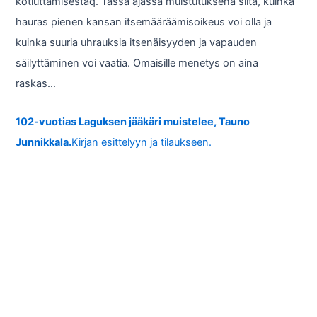
kotiuttamisestaq. Tässä ajassa muistutuksena siitä, kuinka
hauras pienen kansan itsemääräämisoikeus voi olla ja
kuinka suuria uhrauksia itsenäisyyden ja vapauden
säilyttäminen voi vaatia. Omaisille menetys on aina
raskas…
102-vuotias Laguksen jääkäri muistelee, Tauno
Junnikkala.
Kirjan esittelyyn ja tilaukseen.