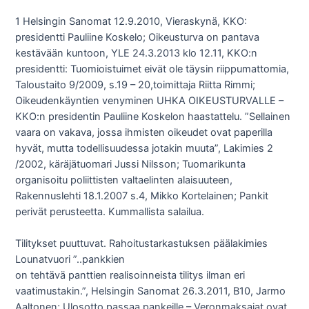
1 Helsingin Sanomat 12.9.2010, Vieraskynä, KKO:
presidentti Pauliine Koskelo; Oikeusturva on pantava
kestävään kuntoon, YLE 24.3.2013 klo 12.11, KKO:n
presidentti: Tuomioistuimet eivät ole täysin riippumattomia,
Taloustaito 9/2009, s.19 – 20,toimittaja Riitta Rimmi;
Oikeudenkäyntien venyminen UHKA OIKEUSTURVALLE –
KKO:n presidentin Pauliine Koskelon haastattelu. ”Sellainen
vaara on vakava, jossa ihmisten oikeudet ovat paperilla
hyvät, mutta todellisuudessa jotakin muuta”, Lakimies 2
/2002, käräjätuomari Jussi Nilsson; Tuomarikunta
organisoitu poliittisten valtaelinten alaisuuteen,
Rakennuslehti 18.1.2007 s.4, Mikko Kortelainen; Pankit
perivät perusteetta. Kummallista salailua.
Tilitykset puuttuvat. Rahoitustarkastuksen päälakimies
Lounatvuori ”..pankkien
on tehtävä panttien realisoinneista tilitys ilman eri
vaatimustakin.”, Helsingin Sanomat 26.3.2011, B10, Jarmo
Aaltonen; Ulosotto passaa pankeille – Veronmaksajat ovat