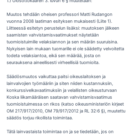
1.) Ulosottokaaren 3. luvun 6 § muutetaan:
Muutos tehdään oheisen professori Matti Rudangon
vuonna 2008 laatiman esityksen mukaisesti (Liite 1).
Liitteessä esitetyn perustelun lisäksi: muutoksen jälkeen
saamisten vahvistamisvaatimukset näytetään
tuomioistuimille velaksiannon ja sen määrän suuruisina.
Nykyisen lain mukaan tuomarille ei ole säädetty velvoitetta
todeta velaksiantoa, eikä sen määrää, josta on
seurauksena aineellisesti virheellisiä tuomioita.
Säädösmuutos vaikuttaa paitsi oikeuslaitoksen ja
lainvalvojien työmääriin ja siten niiden kustannuksiin,
konkurssivelkavaatimuksiin ja velallisten oikeusturvaan
Koska liikamääräisen saatavan vahvistamisvaatimus
tuomioistuimessa on rikos (katso oikeusministeriön kirjeet
OM 217/917/2010, OM 79/917/2012 ja RL 32:6 §), muutettu
säädös torjuu rikollista toimintaa.
Tätä lainvastaista toimintaa on ja se tiedetään, jos on