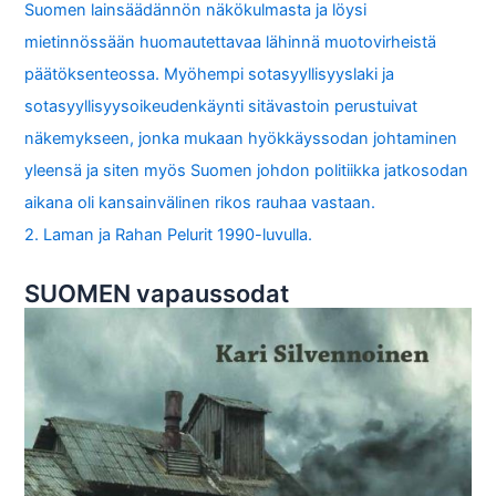
Suomen lainsäädännön näkökulmasta ja löysi
mietinnössään huomautettavaa lähinnä muotovirheistä
päätöksenteossa. Myöhempi sotasyyllisyyslaki ja
sotasyyllisyysoikeudenkäynti sitävastoin perustuivat
näkemykseen, jonka mukaan hyökkäyssodan johtaminen
yleensä ja siten myös Suomen johdon politiikka jatkosodan
aikana oli kansainvälinen rikos rauhaa vastaan.
2. Laman ja Rahan Pelurit 1990-luvulla.
SUOMEN vapaussodat