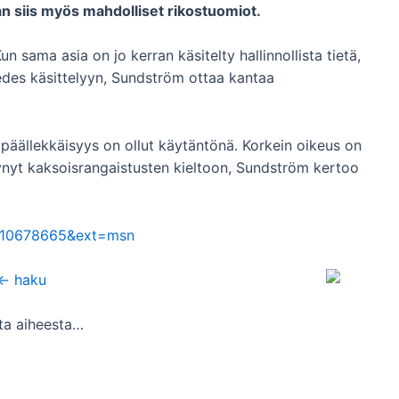
an siis myös mahdolliset rikostuomiot.
 sama asia on jo kerran käsitelty hallinnollista tietä,
a edes käsittelyyn, Sundström ottaa kantaa
äällekkäisyys on ollut käytäntönä. Korkein oikeus on
yt kaksoisrangaistusten kieltoon, Sundström kertoo
20110678665&ext=msn
<- haku
lta aiheesta…