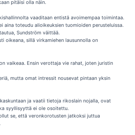
an pitäisi olla näin.
ulkishallinnolta vaaditaan entistä avoimempaa toimintaa.
 aina toteudu alioikeuksien tuomioiden perusteluissa.
tautua, Sundström väittää.
i oikeana, sillä virkamiehen lausunnolla on
on vaikeaa. Ensin verottaja vie rahat, joten juristin
periä, mutta omat intressit nousevat pintaan yksin
kaskuntaan ja vaatii tietoja rikoslain nojalla, ovat
a syyllisyyttä ei ole osoitettu.
llut se, että veronkorotusten jatkoksi juttua
.