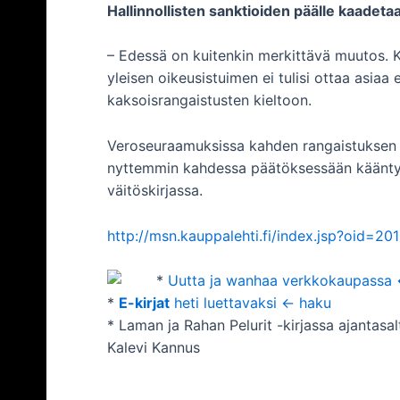
Hallinnollisten sanktioiden päälle kaadeta
– Edessä on kuitenkin merkittävä muutos. Kun
yleisen oikeusistuimen ei tulisi ottaa asia
kaksoisrangaistusten kieltoon.
Veroseuraamuksissa kahden rangaistuksen p
nyttemmin kahdessa päätöksessään kääntyn
väitöskirjassa.
http://msn.kauppalehti.fi/index.jsp?oid=
*
Uutta ja wanhaa verkkokaupassa 
*
E-kirjat
heti luettavaksi <- haku
* Laman ja Rahan Pelurit -kirjassa ajantasa
Kalevi Kannus