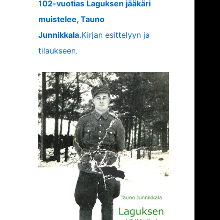
102-vuotias Laguksen jääkäri
muistelee, Tauno
Junnikkala.
Kirjan esittelyyn ja
tilaukseen.