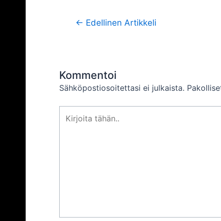
Artikkelien
←
Edellinen Artikkeli
selaus
Kommentoi
Sähköpostiosoitettasi ei julkaista.
Pakollis
Kirjoita
tähän..