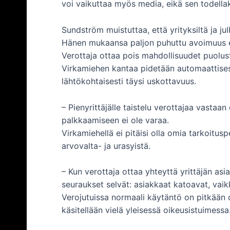
voi vaikuttaa myös media, eikä sen todellaka
Sundström muistuttaa, että yrityksiltä ja j
Hänen mukaansa paljon puhuttu avoimuus ei
Verottaja ottaa pois mahdollisuudet puolus
Virkamiehen kantaa pidetään automaattisest
lähtökohtaisesti täysi uskottavuus.
– Pienyrittäjälle taistelu verottajaa vastaan 
palkkaamiseen ei ole varaa.
Virkamiehellä ei pitäisi olla omia tarkoitus
arvovalta- ja urasyistä.
– Kun verottaja ottaa yhteyttä yrittäjän asia
seuraukset selvät: asiakkaat katoavat, vaikk
Verojutuissa normaali käytäntö on pitkään o
käsitellään vielä yleisessä oikeusistuimessa