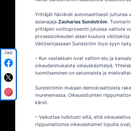
Yrittäjät häviävät automaattisesti juttunsa
asianajaja
Zacharias Sundström
. Tuomarin
yrittäjien voittoprosentti jutuissa valtiota 
prosessioikeuden alaan kuuluva väitöskirja
Väitöskirjassaan Sundström löysi syyn nyky
Jaa:
– Kun vastakkain ovat valtion etu ja kansal
oikeudenmukaista oikeuskäsittelyä. Yhteisku
tuomitseminen on satunnaista ja mielivaltai
Sundströmin mukaan demokraattisista raken
murenemassa. Oikeusistuinten riippumattom
kärsii.
– Vaikuttaa tutkitusti siltä, että oikeuslaito
riippumattomia oikeusistuimet lopulta ova