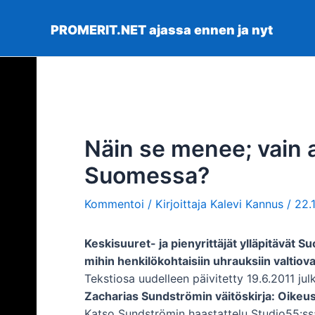
Siirry
sisältöön
PROMERIT.NET ajassa ennen ja nyt
Näin se menee; vain a
Suomessa?
Kommentoi
/ Kirjoittaja
Kalevi Kannus
/
22.
Keskisuuret- ja pienyrittäjät ylläpitävät 
mihin henkilökohtaisiin uhrauksiin valtiova
Tekstiosa uudelleen päivitetty 19.6.2011 jul
Zacharias Sundströmin väitöskirja: Oikeusla
Katso Sundströmin haastattelu Studio55:ss