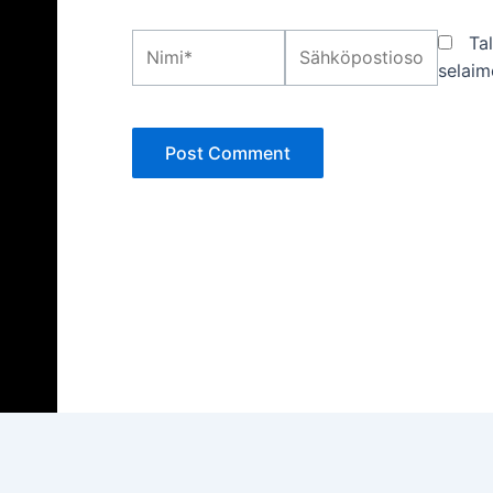
Nimi*
Sähköpostiosoite*
Ta
selaim