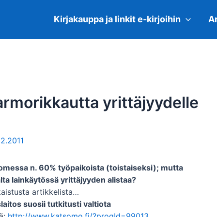
Kirjakauppa ja linkit e-kirjoihin
Ar
rmorikkautta yrittäjyydelle
12.2011
Suomessa n. 60% työpaikoista (toistaiseksi); mutta
lta lainkäytössä yrittäjyyden alistaa?
kaistusta artikkelista…
itos suosii tutkitusti valtiota
ä:
http://www.katsomo.fi/?progId=99013