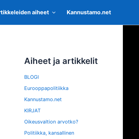
tikkeleiden aiheet
Kannustamo.net
Aiheet ja artikkelit
BLOGI
Eurooppapolitiikka
Kannustamo.net
KIRJAT
Oikeusvaltion arvotko?
Politiikka, kansallinen