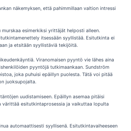
rankan näkemyksen, että pahimmillaan valtion intressi
 murskaa esimerkiksi yrittäjät helposti alleen.
itutkintamenettely itsessään syyllistää. Esitutkinta ei
an ja etsitään syyllistäviä tekijöitä.
oikeudenkäyntiä. Viranomaisen pyyntö vie lähes aina
ityishenkilöiden pyyntöjä tutkimaankaan. Sundström
istoa, joka puhuisi epäillyn puolesta. Tätä voi pitää
on juoksupojalta.
täntöjen uudistamiseen. Epäillyn asemaa pitäisi
värittää esitutkintaprosessia ja vaikuttaa lopulta
sinua automaattisesti syyllisenä. Esitutkintavaiheeseen