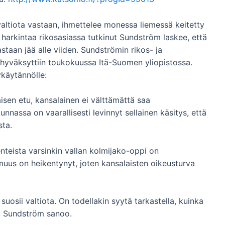
 valtiota vastaan, ihmettelee monessa liemessä keitetty
 harkintaa rikosasiassa tutkinut Sundström laskee, että
vastaan jää alle viiden. Sundströmin rikos- ja
 hyväksyttiin toukokuussa Itä-Suomen yliopistossa.
käytännölle:
aisen etu, kansalainen ei välttämättä saa
nnassa on vaarallisesti levinnyt sellainen käsitys, että
sta.
teista varsinkin vallan kolmijako-oppi on
uus on heikentynyt, joten kansalaisten oikeusturva
s suosii valtiota. On todellakin syytä tarkastella, kuinka
t, Sundström sanoo.