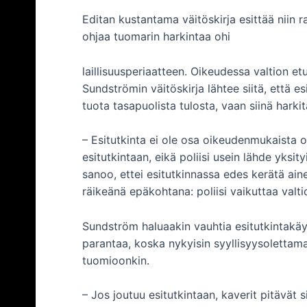
Editan kustantama väitöskirja esittää niin 
ohjaa tuomarin harkintaa ohi
laillisuusperiaatteen. Oikeudessa valtion etu
Sundströmin väitöskirja lähtee siitä, että es
tuota tasapuolista tulosta, vaan siinä harkita
– Esitutkinta ei ole osa oikeudenmukaista 
esitutkintaan, eikä poliisi usein lähde yks
sanoo, ettei esitutkinnassa edes kerätä aine
räikeänä epäkohtana: poliisi vaikuttaa valti
Sundström haluaakin vauhtia esitutkintakäy
parantaa, koska nykyisin syyllisyysolettama 
tuomioonkin.
– Jos joutuu esitutkintaan, kaverit pitävät 