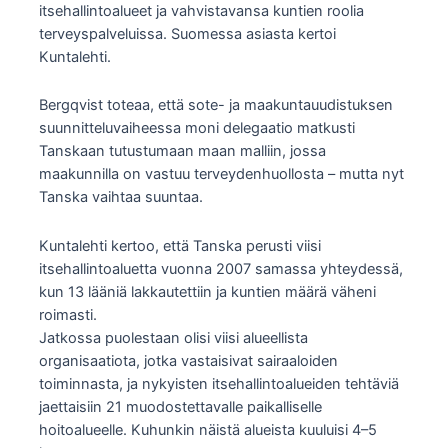
itsehallintoalueet ja vahvistavansa kuntien roolia
terveyspalveluissa. Suomessa asiasta kertoi
Kuntalehti.
Bergqvist toteaa, että sote- ja maakuntauudistuksen
suunnitteluvaiheessa moni delegaatio matkusti
Tanskaan tutustumaan maan malliin, jossa
maakunnilla on vastuu terveydenhuollosta – mutta nyt
Tanska vaihtaa suuntaa.
Kuntalehti kertoo, että Tanska perusti viisi
itsehallintoaluetta vuonna 2007 samassa yhteydessä,
kun 13 lääniä lakkautettiin ja kuntien määrä väheni
roimasti.
Jatkossa puolestaan olisi viisi alueellista
organisaatiota, jotka vastaisivat sairaaloiden
toiminnasta, ja nykyisten itsehallintoalueiden tehtäviä
jaettaisiin 21 muodostettavalle paikalliselle
hoitoalueelle. Kuhunkin näistä alueista kuuluisi 4–5