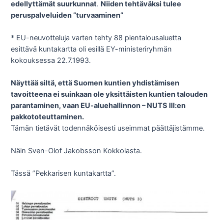
edellyttämät suurkunnat
.
Niiden tehtäväksi tulee
peruspalveluiden ”turvaaminen”
* EU-neuvotteluja varten tehty 88 pientalousaluetta
esittävä kuntakartta oli esillä EY-ministeriryhmän
kokouksessa 22.7.1993.
Näyttää siltä, että Suomen kuntien yhdistämisen
tavoitteena ei suinkaan ole yksittäisten kuntien talouden
parantaminen, vaan EU-aluehallinnon – NUTS III:en
pakkototeuttaminen.
Tämän tietävät todennäköisesti useimmat päättäjistämme.
Näin Sven-Olof Jakobsson Kokkolasta.
Tässä ”Pekkarisen kuntakartta”.