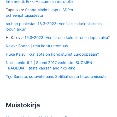
Interneetti
:
Erkki Hautamäen muistolle
a
Tupaukko
:
Sanna Marin Luopuu SDP:n
puheenjohtajuudesta
rauhan puolesta
:
(16.3-2023) Venäläisen kolonialismin
lopun alku?
H. Kalevi
:
(16.3-2023) Venäläisen kolonialismin lopun alku?
Kalevi
:
Sodan julma kohtuuttomuus
Huke Kalevi
:
Kun sota on kohdistunut Eurooppaaan?
Nallen enkelit 2 | Suomi 2017 verkosto
:
SUOMEN
TRAGEDIA .. tästä kansan ahdinko alkoi
Yrjö Saraste, sotaveteraani
:
Sotilaallisesta liittoutumisesta
Muistokirja