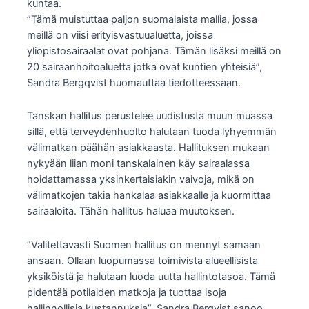
kuntaa.
”Tämä muistuttaa paljon suomalaista mallia, jossa
meillä on viisi erityisvastuualuetta, joissa
yliopistosairaalat ovat pohjana. Tämän lisäksi meillä on
20 sairaanhoitoaluetta jotka ovat kuntien yhteisiä”,
Sandra Bergqvist huomauttaa tiedotteessaan.
Tanskan hallitus perustelee uudistusta muun muassa
sillä, että terveydenhuolto halutaan tuoda lyhyemmän
välimatkan päähän asiakkaasta. Hallituksen mukaan
nykyään liian moni tanskalainen käy sairaalassa
hoidattamassa yksinkertaisiakin vaivoja, mikä on
välimatkojen takia hankalaa asiakkaalle ja kuormittaa
sairaaloita. Tähän hallitus haluaa muutoksen.
”Valitettavasti Suomen hallitus on mennyt samaan
ansaan. Ollaan luopumassa toimivista alueellisista
yksiköistä ja halutaan luoda uutta hallintotasoa. Tämä
pidentää potilaiden matkoja ja tuottaa isoja
hallinnollisia kustannuksia”, Sandra Berqvist sanoo