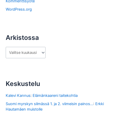
Kommenttisyöte
a
WordPress.org
Arkistossa
A
r
k
i
s
Keskustelu
t
o
Kalevi Kannus
:
Elämänkaareni taitekohtia
s
Suomi myrskyn silmässä 1. ja 2. viimeisin painos...
:
Erkki
Hautamäen muistolle
s