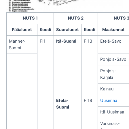
NUTS 1
NUTS 2
NUTS 
Pääalueet
Koodi
Suuralueet
Koodi
Maakunnat
Manner-
FI1
Itä-Suomi
FI13
Etelä-Savo
Suomi
Pohjois-Savo
Pohjois-
Karjala
Kainuu
Etelä-
FI18
Uusimaa
Suomi
Itä-Uusimaa
Varsinais-