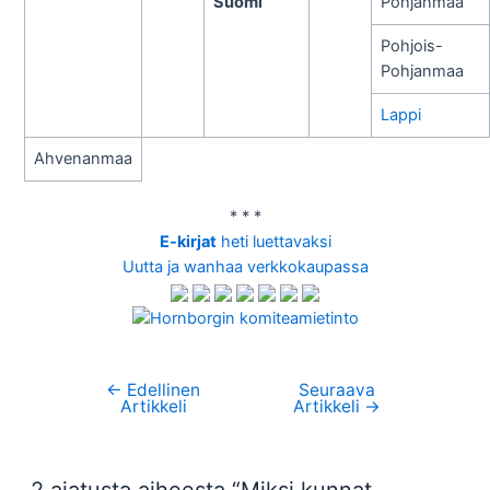
Suomi
Pohjanmaa
Pohjois-
Pohjanmaa
Lappi
Ahvenanmaa
* * *
E-kirjat
heti luettavaksi
Uutta ja wanhaa verkkokaupassa
←
Edellinen
Seuraava
Artikkelien
Artikkeli
Artikkeli
→
selaus
2 ajatusta aiheesta “Miksi kunnat