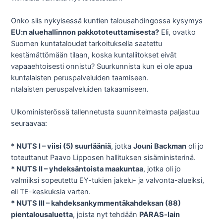
Onko siis nykyisessä kuntien talousahdingossa kysymys
EU:n aluehallinnon pakkototeuttamisesta?
Eli, ovatko
Suomen kuntataloudet tarkoituksella saatettu
kestämättömään tilaan, koska kuntaliitokset eivät
vapaaehtoisesti onnistu? Suurkunnista kun ei ole apua
kuntalaisten peruspalveluiden taamiseen.
ntalaisten peruspalveluiden takaamiseen.
Ulkoministerössä tallennetusta suunnitelmasta paljastuu
seuraavaa:
*
NUTS I – viisi (5) suurlääniä
, jotka
Jouni Backman
oli jo
toteuttanut Paavo Lipposen hallituksen sisäministerinä.
* NUTS II – yhdeksäntoista maakuntaa
, jotka oli jo
valmiiksi sopeutettu EY-tukien jakelu- ja valvonta-alueiksi,
eli TE-keskuksia varten.
* NUTS III – kahdeksankymmentäkahdeksan (88)
pientalousaluetta
, joista nyt tehdään
PARAS-lain