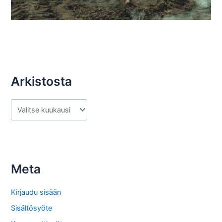
Arkistosta
A
r
k
i
s
Meta
t
o
Kirjaudu sisään
s
Sisältösyöte
t