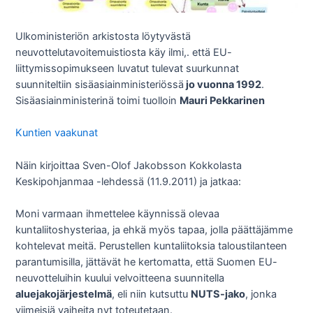
Ulkoministeriön arkistosta löytyvästä
neuvottelutavoitemuistiosta käy ilmi,. että EU-
liittymissopimukseen luvatut tulevat suurkunnat
suunniteltiin sisäasiainministeriössä
jo vuonna 1992
.
Sisäasiainministerinä toimi tuolloin
Mauri Pekkarinen
Kuntien vaakunat
Näin kirjoittaa Sven-Olof Jakobsson Kokkolasta
Keskipohjanmaa -lehdessä (11.9.2011) ja jatkaa:
Moni varmaan ihmettelee käynnissä olevaa
kuntaliitoshysteriaa, ja ehkä myös tapaa, jolla päättäjämme
kohtelevat meitä. Perustellen kuntaliitoksia taloustilanteen
parantumisilla, jättävät he kertomatta, että Suomen EU-
neuvotteluihin kuului velvoitteena suunnitella
aluejakojärjestelmä
, eli niin kutsuttu
NUTS-jako
, jonka
viimeisiä vaiheita nyt toteutetaan.