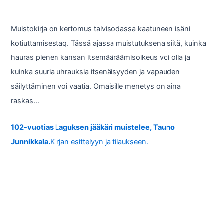
Muistokirja on kertomus talvisodassa kaatuneen isäni
kotiuttamisestaq. Tässä ajassa muistutuksena siitä, kuinka
hauras pienen kansan itsemääräämisoikeus voi olla ja
kuinka suuria uhrauksia itsenäisyyden ja vapauden
säilyttäminen voi vaatia. Omaisille menetys on aina
raskas…
102-vuotias Laguksen jääkäri muistelee, Tauno
Junnikkala.
Kirjan esittelyyn ja tilaukseen.