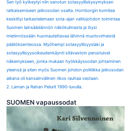
Sen työ kytkeytyi niin sanotun sotasyylliskysymyksen
ratkaisemiseen jatkosodan osalta. Hornborgin komitea
keskittyi tarkastelemaan sota-ajan valtiojohdon toimintaa
Suomen lainsäädännön näkökulmasta ja löysi
mietinnössään huomautettavaa lähinnä muotovirheistä
päätöksenteossa. Myöhempi sotasyyllisyyslaki ja
sotasyyllisyysoikeudenkäynti sitävastoin perustuivat
näkemykseen, jonka mukaan hyökkäyssodan johtaminen
yleensä ja siten myös Suomen johdon politiikka jatkosodan
aikana oli kansainvälinen rikos rauhaa vastaan.
2. Laman ja Rahan Pelurit 1990-luvulla.
SUOMEN vapaussodat